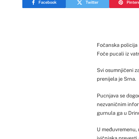
Facebook
Twitter
Pinter
Fočanska policija 
Foče pucali iz vat
Svi osumnjičeni za
prenijela je Srna.
Pucnjava se dogod
nezvaničnim inform
gurnula ga u Drin
U međuvremenu, me
ivičnjaka prevesti