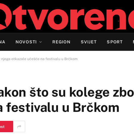
NA
NOVOSTI
REGION
SVIJET
SPORT
g njega otkazale učešće na festivalu u Brčkom
akon što su kolege zb
a festivalu u Brčkom
est