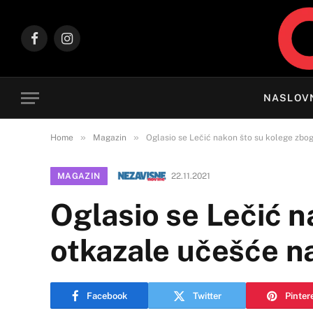
Facebook
Instagram
NASLOV
»
»
Home
Magazin
Oglasio se Lečić nakon što su kolege zbo
MAGAZIN
22.11.2021
Oglasio se Lečić n
otkazale učešće n
Facebook
Twitter
Pinter