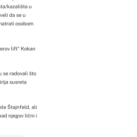
ta/kazališta u
veli da se u
smatrati osobom
erov lift” Kokan
 se radovali što
irija susreta
le Štajnfeld, ali
ad njegov lični i