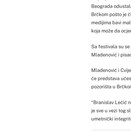
Beograda odustala
Brčkom pošto je čl
medijima bavi mal
koja može da ocjen
Sa festivala su se
Mladenović i pisac
Mladenović i Cvije
će predstava učest
pozorišta u Brčko
“Branislav Lečić n
je sve u vezi tog 
umetnički integrite