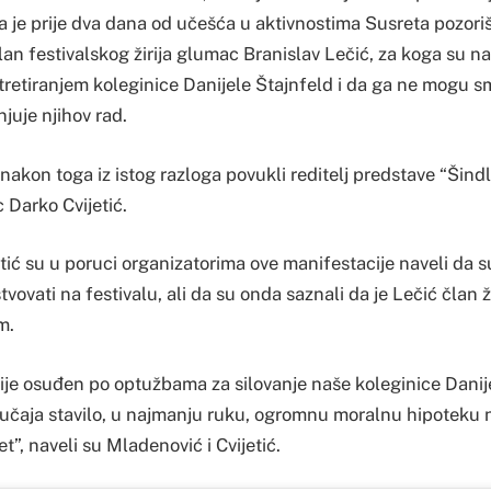
 je prije dva dana od učešća u aktivnostima Susreta pozoriš
an festivalskog žirija glumac Branislav Lečić, za koga su na
tretiranjem koleginice Danijele Štajnfeld i da ga ne mogu 
juje njihov rad.
 nakon toga iz istog razloga povukli reditelj predstave “Šindl
 Darko Cvijetić.
tić su u poruci organizatorima ove manifestacije naveli da su
vovati na festivalu, ali da su onda saznali da je Lečić član ž
m.
ije osuđen po optužbama za silovanje naše koleginice Danije
slučaja stavilo, u najmanju ruku, ogromnu moralnu hipoteku n
t”, naveli su Mladenović i Cvijetić.