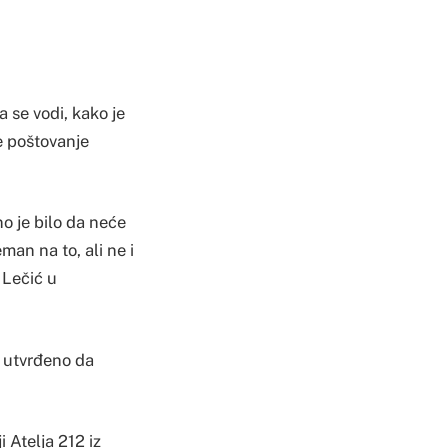
 se vodi, kako je
e poštovanje
o je bilo da neće
an na to, ali ne i
 Lečić u
 utvrđeno da
i Atelja 212 iz