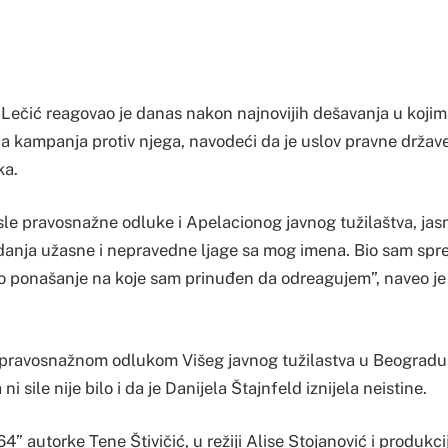
Lečić reagovao je danas nakon najnovijih dešavanja u kojima
ija kampanja protiv njega, navodeći da je uslov pravne držav
ka.
le pravosnažne odluke i Apelacionog javnog tužilaštva, jasn
idanja užasne i nepravedne ljage sa mog imena. Bio sam sprem
o ponašanje na koje sam prinuđen da odreagujem”, naveo je
 pravosnažnom odlukom Višeg javnog tužilastva u Beogradu
ni sile nije bilo i da je Danijela Štajnfeld iznijela neistine.
” autorke Tene Štivičić, u režiji Alise Stojanović i produkcij