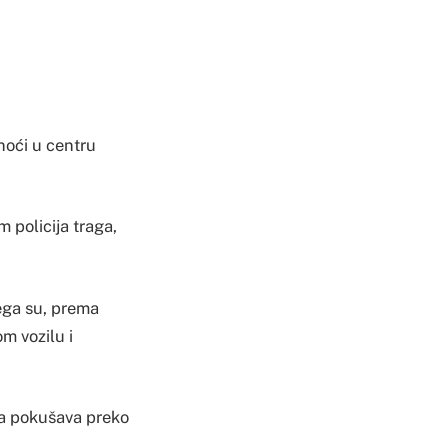
noći u centru
m policija traga,
ega su, prema
m vozilu i
ba pokušava preko
.