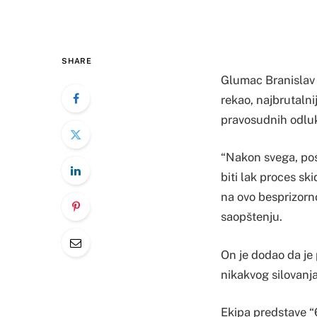
SHARE
Glumac Branislav 
rekao, najbrutaln
pravosudnih odlu
“Nakon svega, pos
biti lak proces sk
na ovo besprizorn
saopštenju.
On je dodao da je
nikakvog silovanja 
Ekipa predstave “64