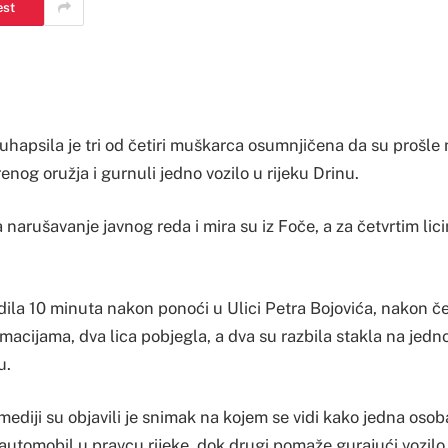
est
uhapsila je tri od četiri muškarca osumnjičena da su prošle 
renog oružja i gurnuli jedno vozilo u rijeku Drinu.
 narušavanje javnog reda i mira su iz Foče, a za četvrtim lici
ila 10 minuta nakon ponoći u Ulici Petra Bojovića, nakon č
acijama, dva lica pobjegla, a dva su razbila stakla na jedno
u.
diji su objavili je snimak na kojem se vidi kako jedna oso
 automobil u pravcu rijeke, dok drugi pomaže gurajući vozilo