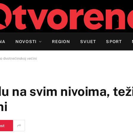
NA
NOVOSTI
REGION
SVIJET
SPORT
o dvotrećinskoj većini
 na svim nivoima, te
ni
est