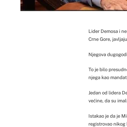
Lider Demosa i ne
Crne Gore, javljaj
Njegova dugogodišn
To je bilo presudn
njega kao mandat
Jedan od lidera D
većine, da su ima
Istakao je da je 
registrovao nikog k