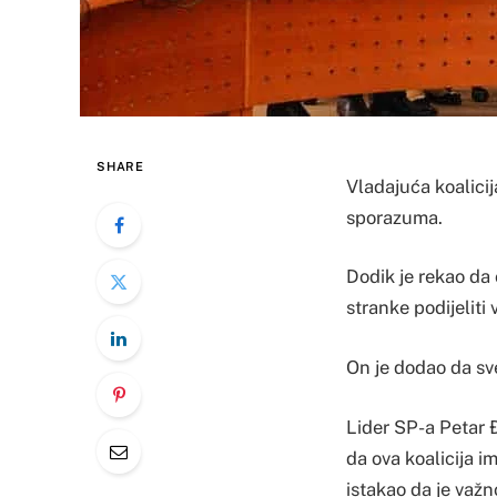
SHARE
Vladajuća koalici
sporazuma.
Dodik je rekao da 
stranke podijeliti 
On je dodao da sve
Lider SP-a Petar Đ
da ova koalicija 
istakao da je važn