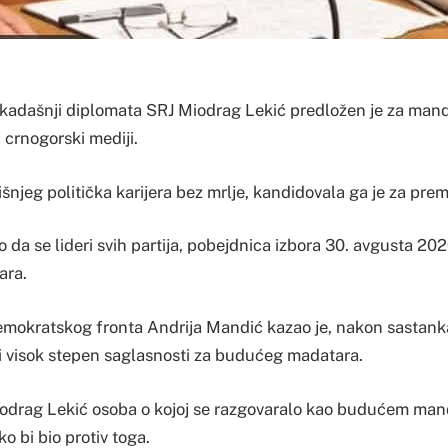
kadašnji diplomata SRJ Miodrag Lekić predložen je za man
u crnogorski mediji.
jeg politička karijera bez mrlje, kandidovala ga je za prem
o da se lideri svih partija, pobejdnica izbora 30. avgusta 20
ara.
emokratskog fronta Andrija Mandić kazao je, nakon sastan
li visok stepen saglasnosti za budućeg madatara.
Miodrag Lekić osoba o kojoj se razgovaralo kao budućem mand
o bi bio protiv toga.