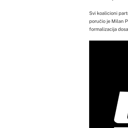
Svi koalicioni par
poručio je Milan P
formalizacija dosa