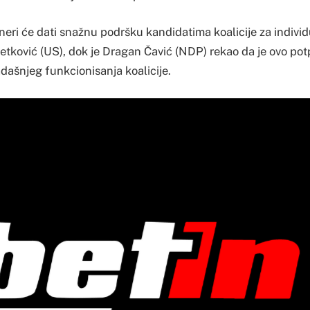
tneri će dati snažnu podršku kandidatima koalicije za indivi
etković (US), dok je Dragan Čavić (NDP) rekao da je ovo pot
dašnjeg funkcionisanja koalicije.