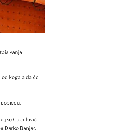
tpisivanja
ni od koga a da će
i pobjedu.
eljko Čubrilović
-a Darko Banjac