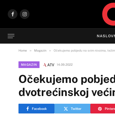
Facebook
Instagram
NASLOV
»
»
Home
Magazin
Očekujemo pobjedu na svim nivoima, težim
MAGAZIN
14.09.2022
Očekujemo pobjedu
dvotrećinskoj veći
Facebook
Twitter
Pinter