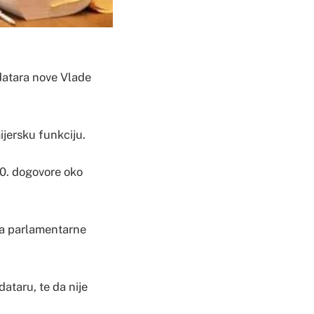
datara nove Vlade
ijersku funkciju.
20. dogovore oko
ka parlamentarne
ataru, te da nije