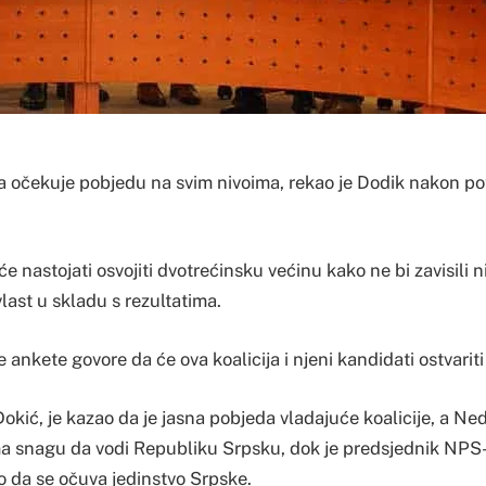
ja očekuje pobjedu na svim nivoima, rekao je Dodik nakon po
će nastojati osvojiti dvotrećinsku većinu kako ne bi zavisili 
vlast u skladu s rezultatima.
 ankete govore da će ova koalicija i njeni kandidati ostvarit
okić, je kazao da je jasna pobjeda vladajuće koalicije, a Ned
ima snagu da vodi Republiku Srpsku, dok je predsjednik NPS
o da se očuva jedinstvo Srpske.