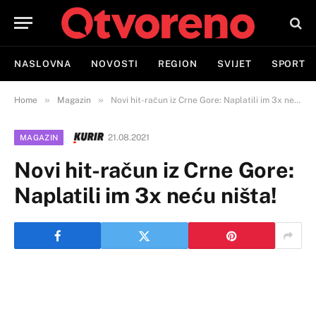
NASLOVNA
NOVOSTI
REGION
SVIJET
SPORT
»
»
Home
Magazin
Novi hit-račun iz Crne Gore: Naplatili im 3x neću ništa!
21.08.2021
MAGAZIN
Novi hit-račun iz Crne Gore:
Naplatili im 3x neću ništa!