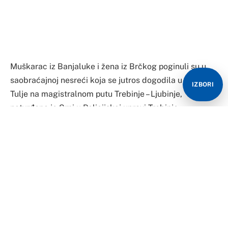
Muškarac iz Banjaluke i žena iz Brčkog poginuli su u
saobraćajnoj nesreći koja se jutros dogodila u mjestu
IZBORI
Tulje na magistralnom putu Trebinje – Ljubinje,
potvrđeno je Srni u Policijskoj upravi Trebinje.
Iz policije su rekli da je jutros u 5.45 prijavljena
saobraćajna nesreća u kojoj su učestvovala vozila reno
tvingo i opel vektra.
Iz Auto-moto saveza Republike Srpske ranije je
saopšteno da je zbog saobraćajne nezgode
obustavljen saobraćaj na putnom pravcu Trebinje –