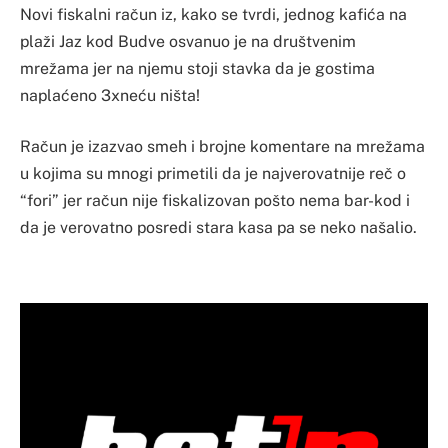
Novi fiskalni račun iz, kako se tvrdi, jednog kafića na
plaži Jaz kod Budve osvanuo je na društvenim
mrežama jer na njemu stoji stavka da je gostima
naplaćeno 3xneću ništa!
Račun je izazvao smeh i brojne komentare na mrežama
u kojima su mnogi primetili da je najverovatnije reč o
“fori” jer račun nije fiskalizovan pošto nema bar-kod i
da je verovatno posredi stara kasa pa se neko našalio.