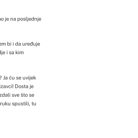
o je na posljednje
em bi i da uređuje
je i sa kim
 Ja ću se uvijek
izavci! Dosta je
zdali sve što se
 ruku spustili, tu