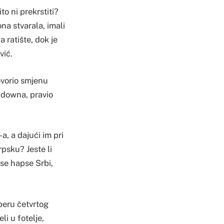
to ni prekrstiti?
ona stvarala, imali
 ratište, dok je
vić.
ovorio smjenu
hdowna, pravio
a, a dajući im pri
psku? Jeste li
se hapse Srbi,
beru četvrtog
i u fotelje,