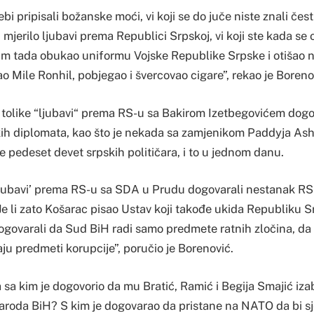
bi pripisali božanske moći, vi koji se do juče niste znali česti
 mjerilo ljubavi prema Republici Srpskoj, vi koji ste kada se 
am tada obukao uniformu Vojske Republike Srpske i otišao na
o Mile Ronhil, pobjegao i švercovao cigare”, rekao je Boreno
od tolike “ljubavi“ prema RS-u sa Bakirom Izetbegovićem dog
ih diplomata, kao što je nekada sa zamjenikom Paddyja As
 pedeset devet srpskih političara, i to u jednom danu.
e ‘ljubavi’ prema RS-u sa SDA u Prudu dogovarali nestanak RS-
e li zato Košarac pisao Ustav koji takođe ukida Republiku Sr
ogovarali da Sud BiH radi samo predmete ratnih zločina, da 
ju predmeti korupcije”, poručio je Borenović.
 sa kim je dogovorio da mu Bratić, Ramić i Begija Smajić iza
roda BiH? S kim je dogovarao da pristane na NATO da bi sjel