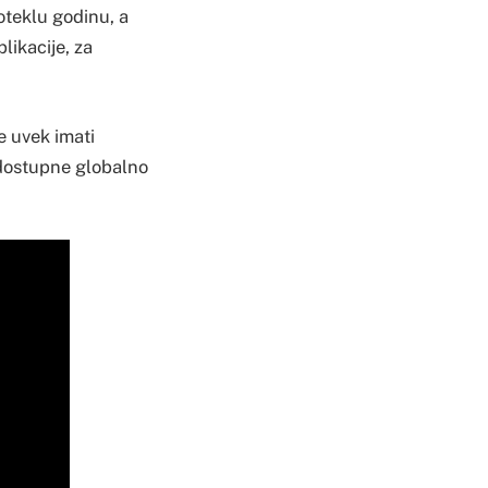
oteklu godinu, a
likacije, za
e uvek imati
 dostupne globalno