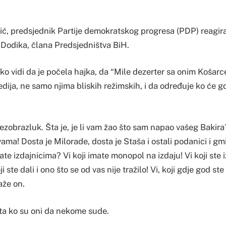
ić, predsjednik Partije demokratskog progresa (PDP) reagira
Dodika, člana Predsjedništva BiH.
o vidi da je počela hajka, da “Mile dezerter sa onim Košarc
edija, ne samo njima bliskih režimskih, i da određuje ko će gd
ezobrazluk. Šta je, je li vam žao što sam napao vašeg Bakira?
s vama! Dosta je Milorade, dosta je Staša i ostali podanici i gm
ate izdajnicima? Vi koji imate monopol na izdaju! Vi koji ste i
i ste dali i ono što se od vas nije tražilo! Vi, koji gdje god ste
aže on.
ita ko su oni da nekome sude.