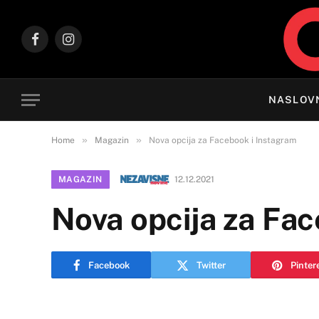
Facebook
Instagram
NASLOV
»
»
Home
Magazin
Nova opcija za Facebook i Instagram
MAGAZIN
12.12.2021
Nova opcija za Fa
Facebook
Twitter
Pinter