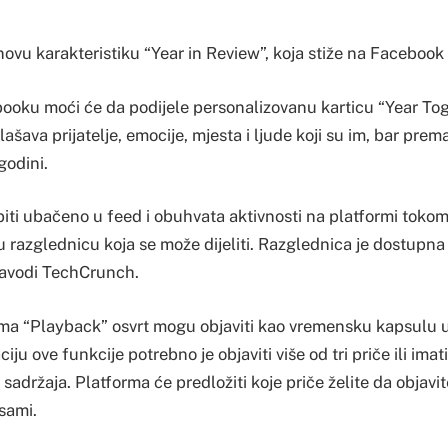
ovu karakteristiku “Year in Review”, koja stiže na Facebook 
booku moći će da podijele personalizovanu karticu “Year To
ašava prijatelje, emocije, mjesta i ljude koji su im, bar prema
godini.
biti ubačeno u feed i obuhvata aktivnosti na platformi tokom
 razglednicu koja se može dijeliti. Razglednica je dostupna
avodi TechCrunch.
ama “Playback” osvrt mogu objaviti kao vremensku kapsulu u
ciju ove funkcije potrebno je objaviti više od tri priče ili imat
 sadržaja. Platforma će predložiti koje priče želite da objavite
sami.