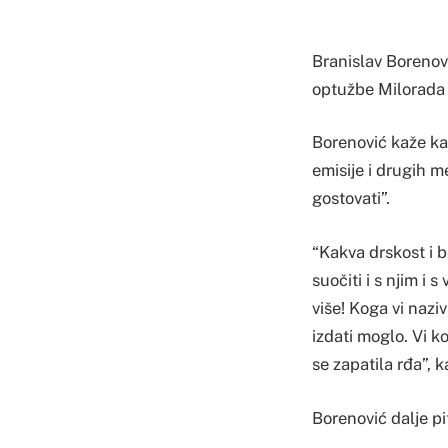
Branislav Borenov
optužbe Milorada 
Borenović kaže kak
emisije i drugih m
gostovati”.
“Kakva drskost i b
suočiti i s njim i 
više! Koga vi naziv
izdati moglo. Vi koj
se zapatila rđa”, k
Borenović dalje p