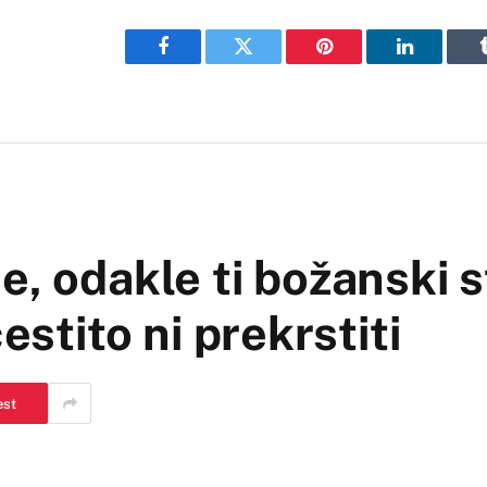
Facebook
Twitter
Pinterest
LinkedIn
e, odakle ti božanski s
estito ni prekrstiti
est