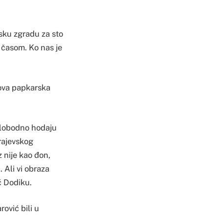
sku zgradu za sto
 časom. Ko nas je
nova papkarska
 slobodno hodaju
rajevskog
z nije kao đon,
. Ali vi obraza
ć Dodiku.
ović bili u