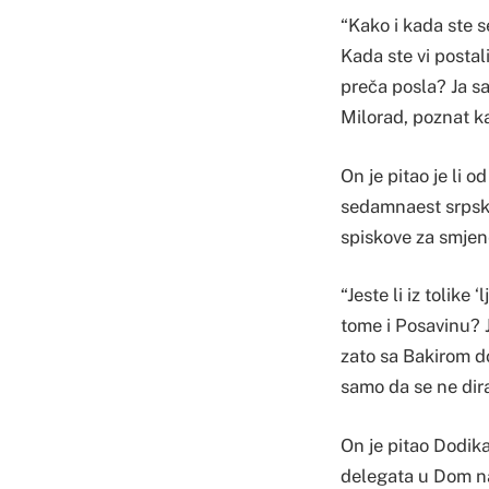
“Kako i kada ste se
Kada ste vi postali
preča posla? Ja s
Milorad, poznat ka
On je pitao je li 
sedamnaest srpsk
spiskove za smjene
“Jeste li iz tolik
tome i Posavinu? J
zato sa Bakirom d
samo da se ne dira
On je pitao Dodika
delegata u Dom na