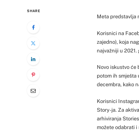
SHARE
Meta predstavlja n
Korisnici na Face
zajedno), koja nagl
najvažniji u 2021. 
Novo iskustvo će 
potom ih smješta u
decembra, kako n
Korisnici Instagr
Story-ja. Za aktiva
arhiviranja Stories
možete odabrati i 