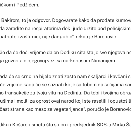
ićkom i Podžićem.
sa Bakirom, to je odgovor. Dogovarate kako da prodate kumov
a zaradite na respiratorima dok ljude držite pod policijskim
atriote i zaštitnici, nije dangubio”, rekao je Borenović.
io da će doći vrijeme da on Dodiku čita šta je sve njegova 
inja govorila o njegovoj vezi sa narkobosom Nimanijem.
ada će se crno na bijelo znati zašto nam škaljarci i kavčani
će vrijeme kada će se saznati ko je sa tobom na sećijama sa
o transakcije za tvoju vilu na Dedinju. Da tebi i tvojima obra
ušima i molili za oprost ovaj narod koji ste raselili i opustošili
čast strana kao meso za vegetarijanca”, poručio je Borenovi
iku i Košarcu smeta što su on i predsjednik SDS-a Mirko Šar