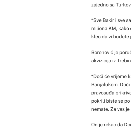
zajedno sa Turkov
“Sve Bakir i sve 
miliona KM, kako d
kleo da vi budete p
Borenović je poruč
akvizicija iz Treb
“Doći će vrijeme k
Banjalukom. Doći 
pravosuđa prikriva
pokrili biste se po 
nemate. Za vas je 
On je rekao da Dod