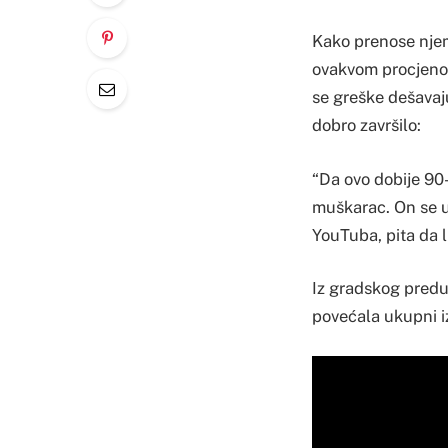
Kako prenose njem
ovakvom procjenom 
se greške dešavaju 
dobro završilo:
“Da ovo dobije 90
muškarac. On se u
YouTuba, pita da l
Iz gradskog predu
povećala ukupni i