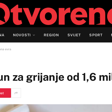
NA
NOVOSTI
REGION
SVIJET
SPORT
iona evra
n za grijanje od 1,6 mi
est