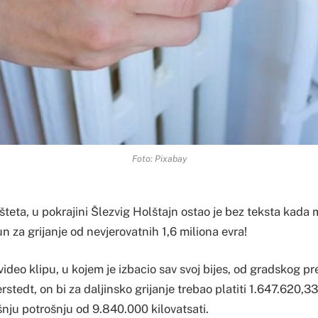
Foto: Pixabay
teta, u pokrajini Šlezvig Holštajn ostao je bez teksta kada
n za grijanje od nevjerovatnih 1,6 miliona evra!
ideo klipu, u kojem je izbacio sav svoj bijes, od gradskog p
tedt, on bi za daljinsko grijanje trebao platiti 1.647.620,33
nju potrošnju od 9.840.000 kilovatsati.