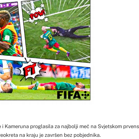
je i Kameruna proglasila za najbolji meč na Svjetskom prvens
eokreta na kraju je završen bez pobjednika.