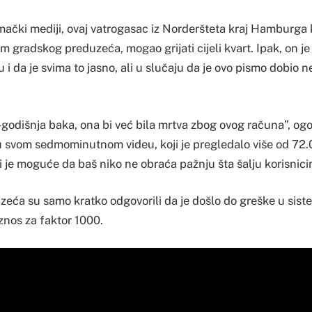
ački mediji, ovaj vatrogasac iz Norderšteta kraj Hamburga k
gradskog preduzeća, mogao grijati cijeli kvart. Ipak, on je
i da je svima to jasno, ali u slučaju da je ovo pismo dobio nek
-godišnja baka, ona bi već bila mrtva zbog ovog računa”, og
 svom sedmominutnom videu, koji je pregledalo više od 72.
i je moguće da baš niko ne obraća pažnju šta šalju korisnici
zeća su samo kratko odgovorili da je došlo do greške u sist
znos za faktor 1000.