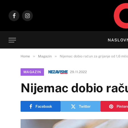
Facebook
Instagram
NASLOV
»
»
Home
Magazin
Nijemac dobio račun za grijanje od 1,6 mil
MAGAZIN
29.11.2022
Nijemac dobio raču
Facebook
Twitter
Pinter