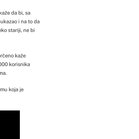
aže da bi, sa
 ukazao i na to da
o stariji, ne bi
orčeno kaže
000 korisnika
ma.
emu koja je