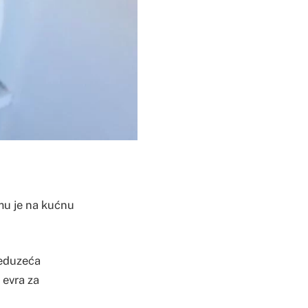
 mu je na kućnu
reduzeća
 evra za