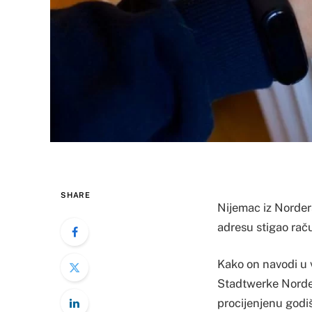
SHARE
Nijemac iz Norderš
adresu stigao raču
Kako on navodi u v
Stadtwerke Norders
procijenjenu godiš