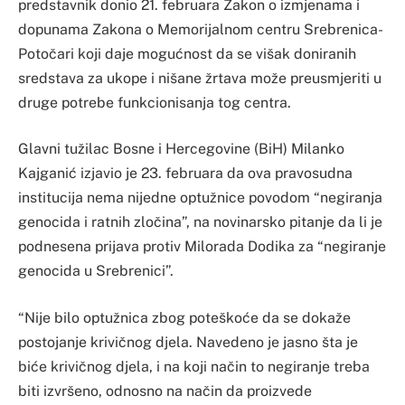
predstavnik donio 21. februara Zakon o izmjenama i
dopunama Zakona o Memorijalnom centru Srebrenica-
Potočari koji daje mogućnost da se višak doniranih
sredstava za ukope i nišane žrtava može preusmjeriti u
druge potrebe funkcionisanja tog centra.
Glavni tužilac Bosne i Hercegovine (BiH) Milanko
Kajganić izjavio je 23. februara da ova pravosudna
institucija nema nijedne optužnice povodom “negiranja
genocida i ratnih zločina”, na novinarsko pitanje da li je
podnesena prijava protiv Milorada Dodika za “negiranje
genocida u Srebrenici”.
“Nije bilo optužnica zbog poteškoće da se dokaže
postojanje krivičnog djela. Navedeno je jasno šta je
biće krivičnog djela, i na koji način to negiranje treba
biti izvršeno, odnosno na način da proizvede