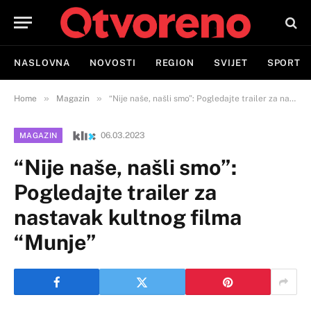
NASLOVNA
NOVOSTI
REGION
SVIJET
SPORT
»
»
Home
Magazin
“Nije naše, našli smo”: Pogledajte trailer za nastavak kultnog filma “Munje”
06.03.2023
MAGAZIN
“Nije naše, našli smo”:
Pogledajte trailer za
nastavak kultnog filma
“Munje”