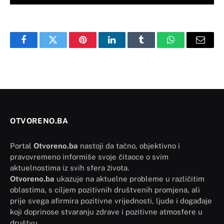
Facebook
Twitter
Pinterest
LinkedIn
Tumblr
WhatsApp
Email
OTVORENO.BA
Portal
Otvoreno.ba
nastoji da tačno, objektivno i
pravovremeno informiše svoje čitaoce o svim
aktuelnostima iz svih sfera života.
Otvoreno.ba
ukazuje na aktuelne probleme u različitim
oblastima, s ciljem pozitivnih društvenih promjena, ali
prije svega afirmira pozitivne vrijednosti, ljude i događaje
koji doprinose stvaranju zdrave i pozitivne atmosfere u
društvu.