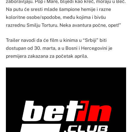
zaboravljaju. Pop i Mare, blijedi kao kreč, moraju u Beč.
Na putu će sresti mlade šampione hemije i razne
koloritne osobe/spodobe, među kojima i bivšu
razrednu Smilju Torturu. Neka avantura počne, opet!”
Trailer navodi da će film u kinima u “Srbiji” biti
dostupan od 30. marta, a u Bosni i Hercegovini je
premijera zakazana za početak aprila.