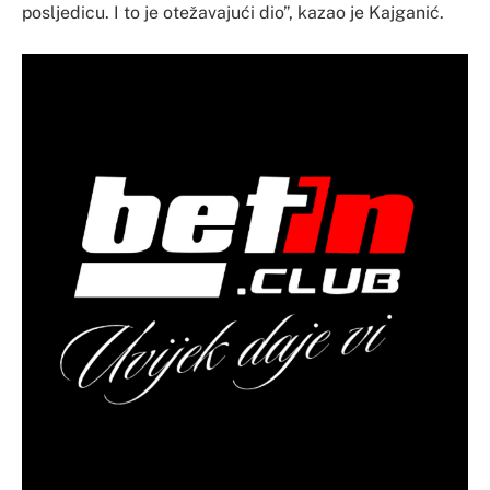
posljedicu. I to je otežavajući dio”, kazao je Kajganić.