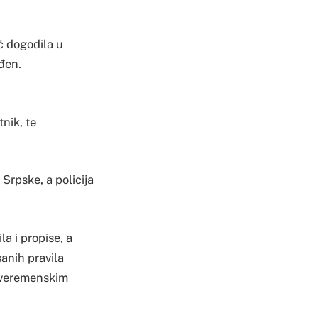
ć dogodila u
eđen.
tnik, te
 Srpske, a policija
a i propise, a
anih pravila
m veremenskim