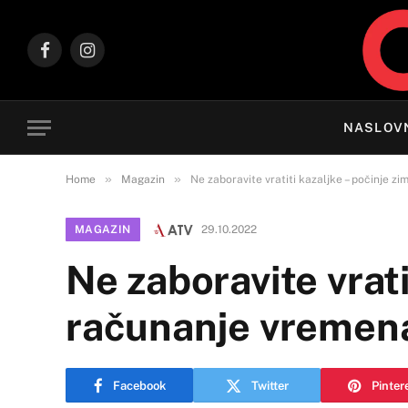
Facebook
Instagram
NASLOV
»
»
Home
Magazin
Ne zaboravite vratiti kazaljke – počinje 
MAGAZIN
29.10.2022
Ne zaboravite vrati
računanje vremen
Facebook
Twitter
Pinter