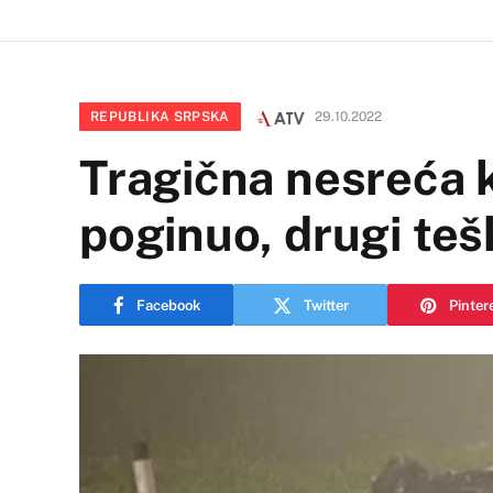
REPUBLIKA SRPSKA
29.10.2022
Tragična nesreća k
poginuo, drugi teš
Facebook
Twitter
Pinter