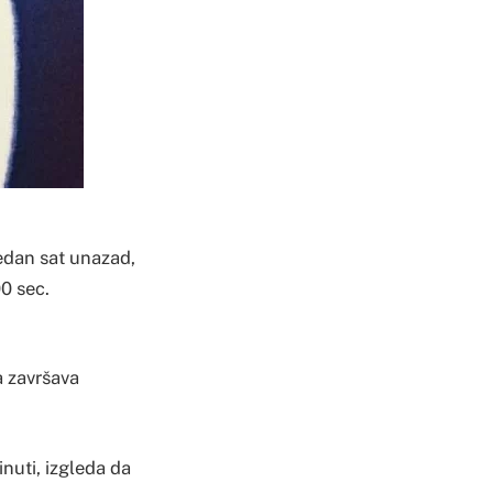
jedan sat unazad,
00 sec.
a završava
inuti, izgleda da