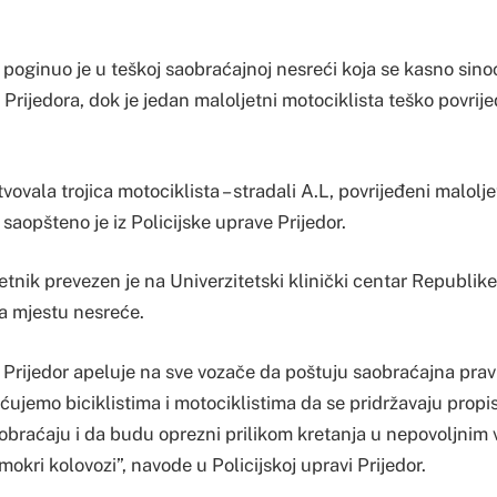
 poginuo je u teškoj saobraćajnoj nesreći koja se kasno sino
Prijedora, dok je jedan maloljetni motociklista teško povrij
ovala trojica motociklista – stradali A.L, povrijeđeni malolje
 saopšteno je iz Policijske uprave Prijedor.
etnik prevezen je na Univerzitetski klinički centar Republike
na mjestu nesreće.
 Prijedor apeluje na sve vozače da poštuju saobraćajna pravil
ujemo biciklistima i motociklistima da se pridržavaju propis
obraćaju i da budu oprezni prilikom kretanja u nepovoljni
okri kolovozi”, navode u Policijskoj upravi Prijedor.