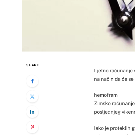
SHARE
Ljetno računanje 
na način da će se 
hemofram
Zimsko računanje 
posljednjeg viken
Iako je proteklih 