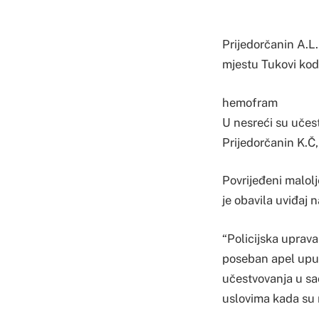
Prijedorčanin A.L.
mjestu Tukovi kod 
hemofram
U nesreći su učestv
Prijedorčanin K.Č,
Povrijeđeni malolj
je obavila uviđaj 
“Policijska uprava
poseban apel upuć
učestvovanja u sa
uslovima kada su m