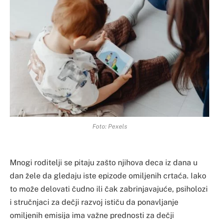
Foto: Pexels
Mnogi roditelji se pitaju zašto njihova deca iz dana u
dan žele da gledaju iste epizode omiljenih crtaća. Iako
to može delovati čudno ili čak zabrinjavajuće, psiholozi
i stručnjaci za dečji razvoj ističu da ponavljanje
omiljenih emisija ima važne prednosti za dečji