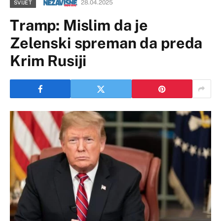
28.04.2025
SVIJET
Tramp: Mislim da je
Zelenski spreman da preda
Krim Rusiji