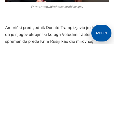
Foto: trumpwhitehouse.archives.gov
Američki predsjednik Donald Tramp izjavio je da misli
IZBORI
da je njegov ukrajinski kolega Volodimir Zelenski
spreman da preda Krim Rusiji kao dio mirovnog
sporazuma, uprkos tome što je Kijev prethodno odbijao
taj prijedlog.
Kako javlja AP, Tramp je, takođe, pozvao ruskog
predsjednika Vladimira Putina da ”prestane da puca,
sjedne i potpiše sporazum” o okončanju sukoba.
Govoreći o susretu sa Zelenskim u Vatikanu na sahrani
pape Franje, Tramp je rekao da je ”iznenađen i veoma
razočaran” time što je Rusija bombardovala Ukrajinu