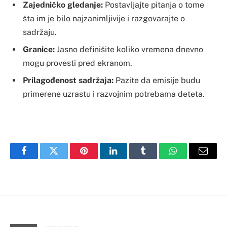
Zajedničko gledanje:
Postavljajte pitanja o tome
šta im je bilo najzanimljivije i razgovarajte o
sadržaju.
Granice:
Jasno definišite koliko vremena dnevno
mogu provesti pred ekranom.
Prilagođenost sadržaja:
Pazite da emisije budu
primerene uzrastu i razvojnim potrebama deteta.
Facebook
Twitter
Pinterest
LinkedIn
Tumblr
WhatsApp
Email