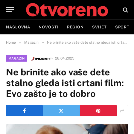
NASLOVNA
NOVOSTI
REGION
SVIJET
SPORT
»
»
Home
Magazin
Ne brinite ako vaše dete stalno gleda isti crtani film: Evo zašto je to dobro
28.04.2025
MAGAZIN
Ne brinite ako vaše dete
stalno gleda isti crtani film:
Evo zašto je to dobro