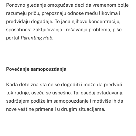
Ponovno gledanje omogućava deci da vremenom bolje
razumeju priču, prepoznaju odnose među likovima i
predviđaju događaje. To jača njihovu koncentraciju,
sposobnost zaključivanja i rešavanja problema, piše
portal
Parenting Hub
.
Povećanje samopouzdanja
Kada dete zna šta će se dogoditi i može da predvidi
tok radnje, oseća se uspešno. Taj osećaj ovladavanja
sadržajem podiže im samopouzdanje i motiviše ih da
nove veštine primene i u drugim situacijama.