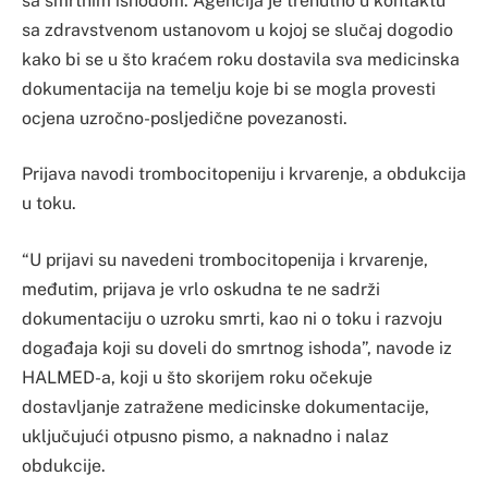
sa smrtnim ishodom. Agencija je trenutno u kontaktu
sa zdravstvenom ustanovom u kojoj se slučaj dogodio
kako bi se u što kraćem roku dostavila sva medicinska
dokumentacija na temelju koje bi se mogla provesti
ocjena uzročno-posljedične povezanosti.
Prijava navodi trombocitopeniju i krvarenje, a obdukcija
u toku.
“U prijavi su navedeni trombocitopenija i krvarenje,
međutim, prijava je vrlo oskudna te ne sadrži
dokumentaciju o uzroku smrti, kao ni o toku i razvoju
događaja koji su doveli do smrtnog ishoda”, navode iz
HALMED-a, koji u što skorijem roku očekuje
dostavljanje zatražene medicinske dokumentacije,
uključujući otpusno pismo, a naknadno i nalaz
obdukcije.