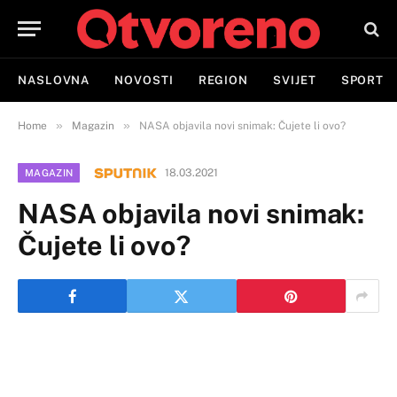
NASLOVNA
NOVOSTI
REGION
SVIJET
SPORT
»
»
Home
Magazin
NASA objavila novi snimak: Čujete li ovo?
18.03.2021
MAGAZIN
NASA objavila novi snimak:
Čujete li ovo?