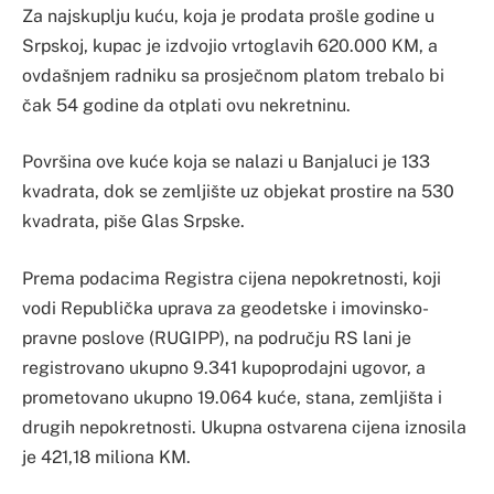
Za najskuplju kuću, koja je prodata prošle godine u
Srpskoj, kupac je izdvojio vrtoglavih 620.000 KM, a
ovdašnjem radniku sa prosječnom platom trebalo bi
čak 54 godine da otplati ovu nekretninu.
Površina ove kuće koja se nalazi u Banjaluci je 133
kvadrata, dok se zemljište uz objekat prostire na 530
kvadrata, piše Glas Srpske.
Prema podacima Registra cijena nepokretnosti, koji
vodi Republička uprava za geodetske i imovinsko-
pravne poslove (RUGIPP), na području RS lani je
registrovano ukupno 9.341 kupoprodajni ugovor, a
prometovano ukupno 19.064 kuće, stana, zemljišta i
drugih nepokretnosti. Ukupna ostvarena cijena iznosila
je 421,18 miliona KM.