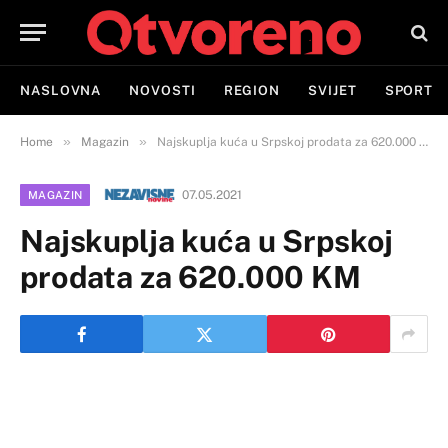
NASLOVNA
NOVOSTI
REGION
SVIJET
SPORT
»
»
Home
Magazin
Najskuplja kuća u Srpskoj prodata za 620.000 KM
07.05.2021
MAGAZIN
Najskuplja kuća u Srpskoj
prodata za 620.000 KM