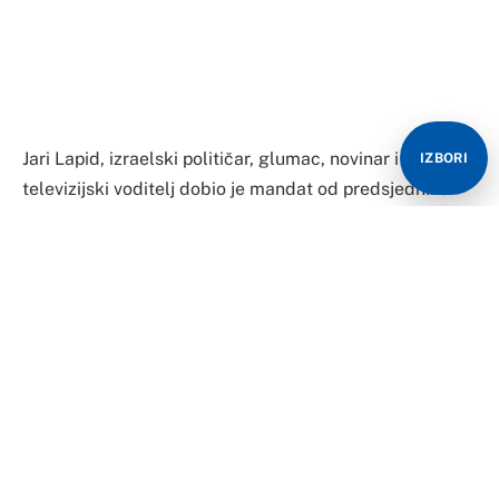
Jari Lapid, izraelski političar, glumac, novinar i bivši
IZBORI
televizijski voditelj dobio je mandat od predsjednika
Izraela da formira vladu, čime bi prekinuo
dugogodišnju vlast Benjamina Netanjahua.
Osnivač stranke Ješ Atid svoj uticaj je stekao 2013.
godine nakon parlamentarnih izbora na kojim je
njegova stranka postala druga najveća stranka u
Knesetu.
Njegov otac, Jozef Tomi Lapid, rođen je u Novom Sadu,
a poslije drugog svjetskog rata preselio se u Izrael.
Tomislav Lampel rođen je 1931. godine, otac mu je