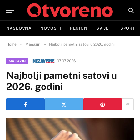
NASLOVNA
NOVOSTI
REGION
SVIJET
SPORT
»
»
Home
Magazin
Najbolji pametni satovi u 2026. godini
07.07.2026
MAGAZIN
Najbolji pametni satovi u
2026. godini