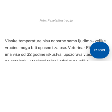
Foto: Pexels/Ilustracija
Visoke temperature nisu naporne samo ljudima – velike
vrućine mogu biti opasne i za pse. Veterinar Rik, koji
IZBORI
ima više od 32 godine iskustva, upozorava vlasnike da
ne potcjenjuju toplotni talas i otkriva nekoliko
jednostavnih trikova koji ljubimcima mogu olakšati
ljetne dane.
Ukratko:
Mokra marama može pomoći psu da se lakše
rashladi.