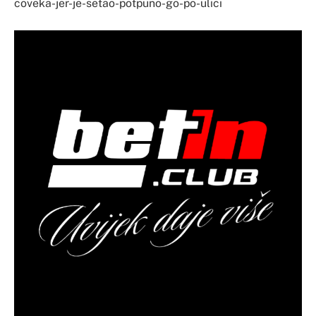
coveka-jer-je-setao-potpuno-go-po-ulici