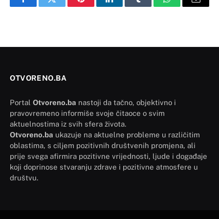
Facebook
Twitter
Pinterest
LinkedIn
Tumblr
WhatsApp
Email
OTVORENO.BA
Portal
Otvoreno.ba
nastoji da tačno, objektivno i
pravovremeno informiše svoje čitaoce o svim
aktuelnostima iz svih sfera života.
Otvoreno.ba
ukazuje na aktuelne probleme u različitim
oblastima, s ciljem pozitivnih društvenih promjena, ali
prije svega afirmira pozitivne vrijednosti, ljude i događaje
koji doprinose stvaranju zdrave i pozitivne atmosfere u
društvu.