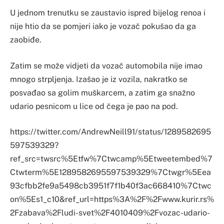
U jednom trenutku se zaustavio ispred bijelog renoa i
nije htio da se pomjeri iako je vozač pokušao da ga
zaobiđe.
Zatim se može vidjeti da vozač automobila nije imao
mnogo strpljenja. Izašao je iz vozila, nakratko se
posvađao sa golim muškarcem, a zatim ga snažno
udario pesnicom u lice od čega je pao na pod.
https://twitter.com/AndrewNeill91/status/1289582695
597539329?
ref_src=twsrc%5Etfw%7Ctwcamp%5Etweetembed%7
Ctwterm%5E1289582695597539329%7Ctwgr%5Eea
93cfbb2fe9a5498cb3951f7f1b40f3ac668410%7Ctwc
on%5Es1_c10&ref_url=https%3A%2F%2Fwww.kurir.rs%
2Fzabava%2Fludi-svet%2F4010409%2Fvozac-udario-