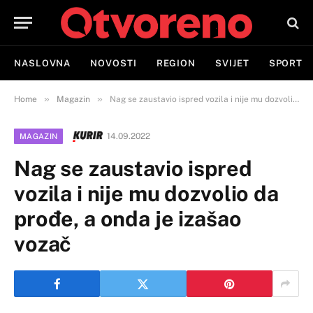
NASLOVNA
NOVOSTI
REGION
SVIJET
SPORT
»
»
Home
Magazin
Nag se zaustavio ispred vozila i nije mu dozvolio da prođe, a onda je izašao vozač
14.09.2022
MAGAZIN
Nag se zaustavio ispred
vozila i nije mu dozvolio da
prođe, a onda je izašao
vozač