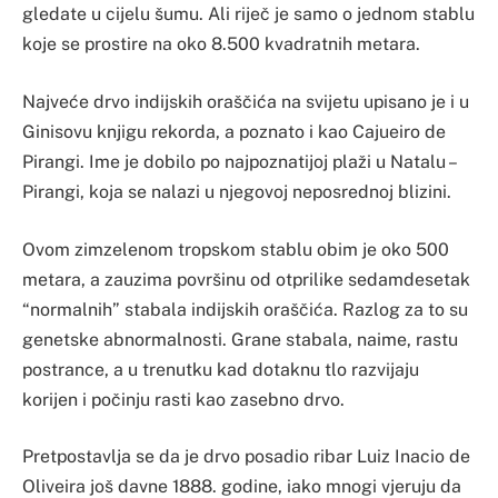
gledate u cijelu šumu. Ali riječ je samo o jednom stablu
koje se prostire na oko 8.500 kvadratnih metara.
Najveće drvo indijskih oraščića na svijetu upisano je i u
Ginisovu knjigu rekorda, a poznato i kao Cajueiro de
Pirangi. Ime je dobilo po najpoznatijoj plaži u Natalu –
Pirangi, koja se nalazi u njegovoj neposrednoj blizini.
Ovom zimzelenom tropskom stablu obim je oko 500
metara, a zauzima površinu od otprilike sedamdesetak
“normalnih” stabala indijskih oraščića. Razlog za to su
genetske abnormalnosti. Grane stabala, naime, rastu
postrance, a u trenutku kad dotaknu tlo razvijaju
korijen i počinju rasti kao zasebno drvo.
Pretpostavlja se da je drvo posadio ribar Luiz Inacio de
Oliveira još davne 1888. godine, iako mnogi vjeruju da