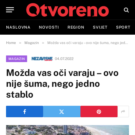
NASLOVNA
NOVOSTI
REGION
SVIJET
SPORT
»
»
Home
Magazin
Možda vas oči varaju – ovo nije šuma, nego jedno stablo
04.07.2022
MAGAZIN
Možda vas oči varaju – ovo
nije šuma, nego jedno
stablo