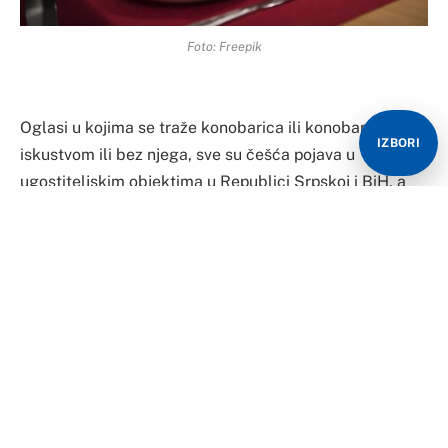
Foto: Freepik
Oglasi u kojima se traže konobarica ili konobar, sa
IZBORI
iskustvom ili bez njega, sve su češća pojava u
ugostiteljskim objektima u Republici Srpskoj i BiH, a
takvo stanje traje već mjesecima, tvrde poslodavci, koji
kažu da gotovo ne postoji ugostitelj koji nije ostao bez
radnika, ali da problem predstavlja i činjenica da radno
sposobni u BiH ne žele raditi ove poslove, za šta je,
kažu, kriva i država.
U ovom trenutku, niko od nadležnih u BiH ne može sa
sigurnošću odgovoriti na pitanje koliko radnika
nedostaje u ugostiteljstvu.