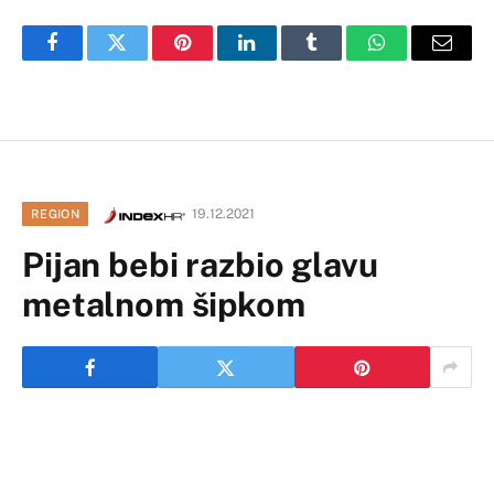
Facebook
Twitter
Pinterest
LinkedIn
Tumblr
WhatsApp
Email
19.12.2021
REGION
Pijan bebi razbio glavu
metalnom šipkom