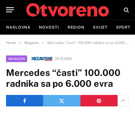
NASLOVNA
NOVOSTI
REGION
SVIJET
SPORT
»
»
Home
Magazin
Mercedes “časti” 100.000 radnika sa po 6.000 evra
19.12.2021
MAGAZIN
Mercedes “časti” 100.000
radnika sa po 6.000 evra