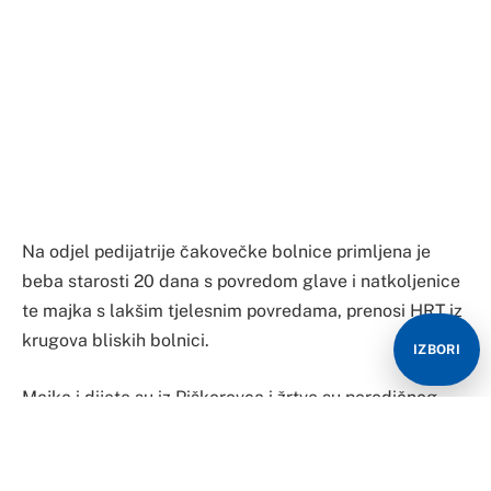
Na odjel pedijatrije čakovečke bolnice primljena je
beba starosti 20 dana s povredom glave i natkoljenice
te majka s lakšim tjelesnim povredama, prenosi HRT iz
krugova bliskih bolnici.
IZBORI
Majka i dijete su iz Piškorovca i žrtve su porodičnog
nasilja.
Kako mediji prenose, muškarac je pod uticajem