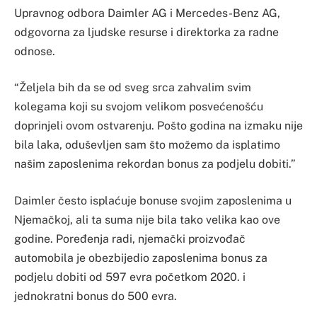
Upravnog odbora Daimler AG i Mercedes-Benz AG,
odgovorna za ljudske resurse i direktorka za radne
odnose.
“Željela bih da se od sveg srca zahvalim svim
kolegama koji su svojom velikom posvećenošću
doprinjeli ovom ostvarenju. Pošto godina na izmaku nije
bila laka, oduševljen sam što možemo da isplatimo
našim zaposlenima rekordan bonus za podjelu dobiti.”
Daimler često isplaćuje bonuse svojim zaposlenima u
Njemačkoj, ali ta suma nije bila tako velika kao ove
godine. Poređenja radi, njemački proizvođač
automobila je obezbijedio zaposlenima bonus za
podjelu dobiti od 597 evra početkom 2020. i
jednokratni bonus do 500 evra.