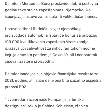
Daimler i Mercedes-Benz proslaviće dobru poslovnu
godinu tako što će zaposlenima u Njemačkoj, koji
ispunjavaju uslove za to, isplatiti velikodušan bonus.
Upravni odbor i Radnički savjet njemačkog
proizvođača automobila isplatiće bonus za približno
100.000 kvalifikovanih zaposlenih širom zemlje,
izražavajući zahvalnost za njihov rad tokom godine
koju je ometala pandemija Covid-19, ali i nedostatak
čipova i zastoj u proizvodnji.
Daimler inače još nije objavio finansijske rezultate za
2021. godinu, ali ističe da je ona bila izuzetno uspješna,
prenosi B92.
“Izvanredan razvoj naše kompanije je timsko
dostignuće”, rekla je Sabine Kohleisen, članica