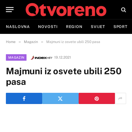
NASLOVNA
NOVOSTI
REGION
SVIJET
SPORT
»
»
Home
Magazin
Majmuni iz osvete ubili 250 pasa
19.12.2021
MAGAZIN
Majmuni iz osvete ubili 250
pasa