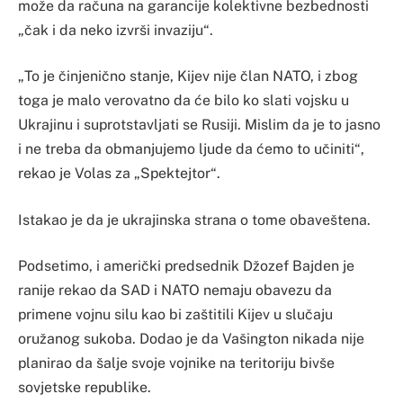
može da računa na garancije kolektivne bezbednosti
„čak i da neko izvrši invaziju“.
„To je činjenično stanje, Kijev nije član NATO, i zbog
toga je malo verovatno da će bilo ko slati vojsku u
Ukrajinu i suprotstavljati se Rusiji. Mislim da je to jasno
i ne treba da obmanjujemo ljude da ćemo to učiniti“,
rekao je Volas za „Spektejtor“.
Istakao je da je ukrajinska strana o tome obaveštena.
Podsetimo, i američki predsednik Džozef Bajden je
ranije rekao da SAD i NATO nemaju obavezu da
primene vojnu silu kao bi zaštitili Kijev u slučaju
oružanog sukoba. Dodao je da Vašington nikada nije
planirao da šalje svoje vojnike na teritoriju bivše
sovjetske republike.