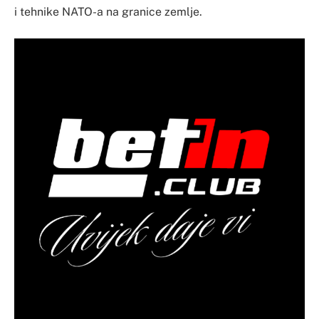
i tehnike NATO-a na granice zemlje.