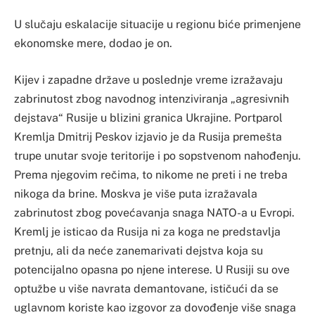
U slučaju eskalacije situacije u regionu biće primenjene
ekonomske mere, dodao je on.
Kijev i zapadne države u poslednje vreme izražavaju
zabrinutost zbog navodnog intenziviranja „agresivnih
dejstava“ Rusije u blizini granica Ukrajine. Portparol
Kremlja Dmitrij Peskov izjavio je da Rusija premešta
trupe unutar svoje teritorije i po sopstvenom nahođenju.
Prema njegovim rečima, to nikome ne preti i ne treba
nikoga da brine. Moskva je više puta izražavala
zabrinutost zbog povećavanja snaga NATO-a u Evropi.
Kremlj je isticao da Rusija ni za koga ne predstavlja
pretnju, ali da neće zanemarivati dejstva koja su
potencijalno opasna po njene interese. U Rusiji su ove
optužbe u više navrata demantovane, ističući da se
uglavnom koriste kao izgovor za dovođenje više snaga