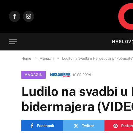
Facebook
Instagram
NASLOV
»
»
Home
Magazin
Ludilo na svadbi u Hercegovini: “Počupale
MAGAZIN
10.09.2024
Ludilo na svadbi u
bidermajera (VIDE
Facebook
Twitter
Pinter