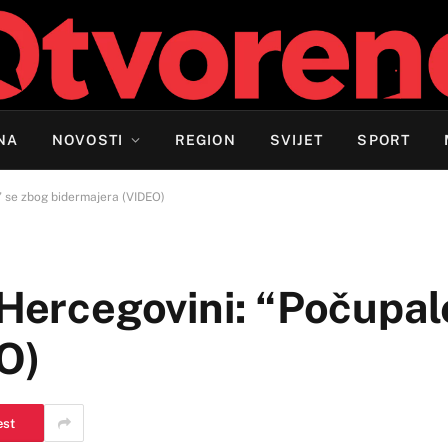
NA
NOVOSTI
REGION
SVIJET
SPORT
” se zbog bidermajera (VIDEO)
 Hercegovini: “Počupal
O)
est