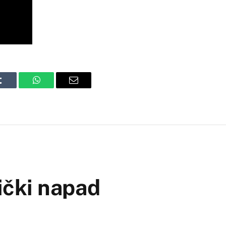
Tumblr
WhatsApp
Email
tički napad