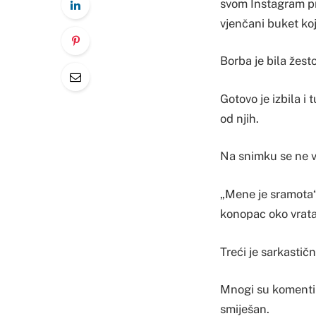
svom Instagram pr
vjenčani buket koj
Borba je bila žest
Gotovo je izbila i
od njih.
Na snimku se ne vi
„Mene je sramota“,
konopac oko vrata
Treći je sarkastičn
Mnogi su komentir
smiješan.