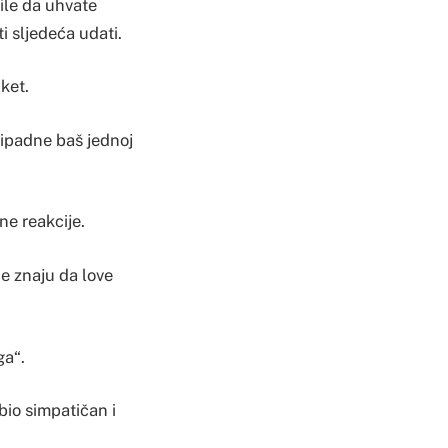
ile da uhvate
i sljedeća udati.
ket.
pripadne baš jednoj
ne reakcije.
Ne znaju da love
ga“.
bio simpatičan i