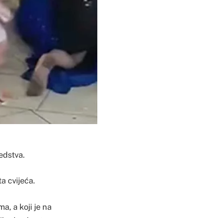
edstva.
a cvijeća.
, a koji je na