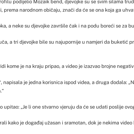
ofilu podijelio Mozaik bend, djevojke su se svim silama trud
i, prema narodnom običaju, znači da će se ona koja ga uhvat
oka, a neke su djevojke završile čak i na podu boreći se za bu
 tuča, a tri djevojke bile su najupornije u namjeri da buketić 
di kome je na kraju pripao, a video je izazvao brojne negativ
 napisala je jedna korisnica ispod videa, a druga dodala: „
.“
o upitao: „Je li one stvarno vjeruju da će se udati poslije ovo
ali kako je događaj užasan i sramotan, dok je nekima video 