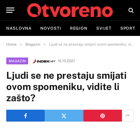
NASLOVNA
NOVOSTI
REGION
SVIJET
SPORT
»
»
Home
Magazin
Ljudi se ne prestaju smijati ovom spomeniku, vidite li zašto?
16.10.2021
MAGAZIN
Ljudi se ne prestaju smijati
ovom spomeniku, vidite li
zašto?