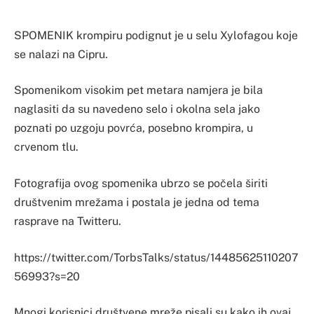
SPOMENIK krompiru podignut je u selu Xylofagou koje
se nalazi na Cipru.
Spomenikom visokim pet metara namjera je bila
naglasiti da su navedeno selo i okolna sela jako
poznati po uzgoju povrća, posebno krompira, u
crvenom tlu.
Fotografija ovog spomenika ubrzo se počela širiti
društvenim mrežama i postala je jedna od tema
rasprave na Twitteru.
https://twitter.com/TorbsTalks/status/14485625110207
56993?s=20
Mnogi korisnici društvene mreže pisali su kako ih ovaj