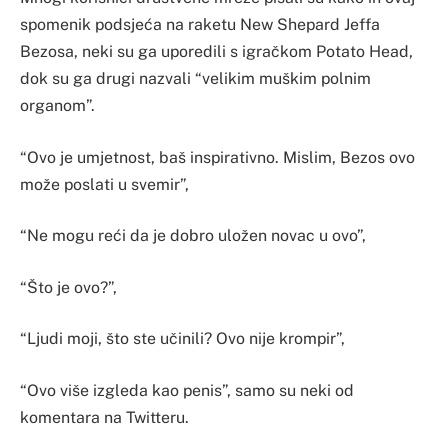
spomenik podsjeća na raketu New Shepard Jeffa
Bezosa, neki su ga uporedili s igračkom Potato Head,
dok su ga drugi nazvali “velikim muškim polnim
organom”.
“Ovo je umjetnost, baš inspirativno. Mislim, Bezos ovo
može poslati u svemir”,
“Ne mogu reći da je dobro uložen novac u ovo”,
“Što je ovo?”,
“Ljudi moji, što ste učinili? Ovo nije krompir”,
“Ovo više izgleda kao penis”, samo su neki od
komentara na Twitteru.