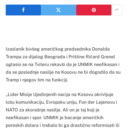
Izaslanik bivšeg američkog predsednika Donalda
Trampa za dijalog Beograda i Prištine Ričard Grenel
oglasio se na Tviteru rekavši da je UNMIK neefikasan i
da se poslednje nasilje na Kosovu ne bi dogodilo da su
Tramp i njegov tim na funkciji.
„Lider Misije Ujedinjenih nacija na Kosovu okrivljuje
lošu komunikaciju, Evropsku uniju, Fon der Lejenovu i
NATO za skorašnje nasilje. Ali on je taj koji je
neefikasan i spor. UNMIK je bacanje američkih
poreskih dolara i trebalo bi ga drastično reformisati ili