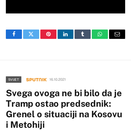
Facebook
Twitter
Pinterest
LinkedIn
Tumblr
WhatsApp
Email
16.10.2021
SVIJET
Svega ovoga ne bi bilo da je
Tramp ostao predsednik:
Grenel o situaciji na Kosovu
i Metohiji