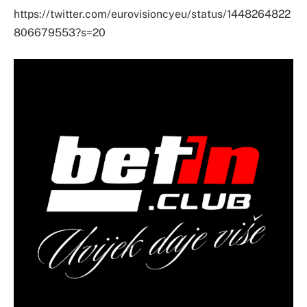
https://twitter.com/eurovisioncyeu/status/1448264822
806679553?s=20