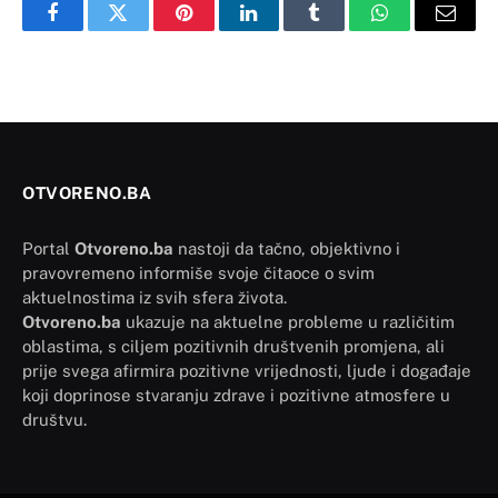
Facebook
Twitter
Pinterest
LinkedIn
Tumblr
WhatsApp
Email
OTVORENO.BA
Portal
Otvoreno.ba
nastoji da tačno, objektivno i
pravovremeno informiše svoje čitaoce o svim
aktuelnostima iz svih sfera života.
Otvoreno.ba
ukazuje na aktuelne probleme u različitim
oblastima, s ciljem pozitivnih društvenih promjena, ali
prije svega afirmira pozitivne vrijednosti, ljude i događaje
koji doprinose stvaranju zdrave i pozitivne atmosfere u
društvu.