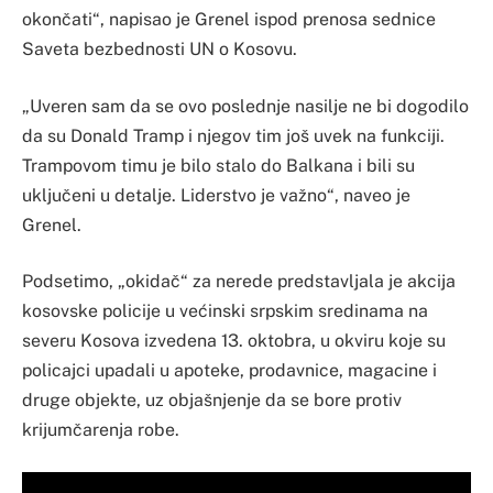
okončati“, napisao je Grenel ispod prenosa sednice
Saveta bezbednosti UN o Kosovu.
„Uveren sam da se ovo poslednje nasilje ne bi dogodilo
da su Donald Tramp i njegov tim još uvek na funkciji.
Trampovom timu je bilo stalo do Balkana i bili su
uključeni u detalje. Liderstvo je važno“, naveo je
Grenel.
Podsetimo, „okidač“ za nerede predstavljala je akcija
kosovske policije u većinski srpskim sredinama na
severu Kosova izvedena 13. oktobra, u okviru koje su
policajci upadali u apoteke, prodavnice, magacine i
druge objekte, uz objašnjenje da se bore protiv
krijumčarenja robe.