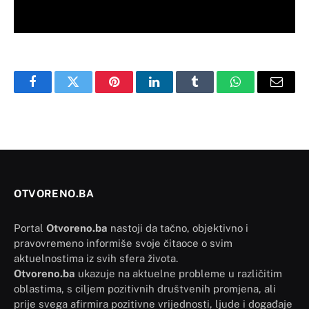
Facebook
Twitter
Pinterest
LinkedIn
Tumblr
WhatsApp
Email
OTVORENO.BA
Portal
Otvoreno.ba
nastoji da tačno, objektivno i
pravovremeno informiše svoje čitaoce o svim
aktuelnostima iz svih sfera života.
Otvoreno.ba
ukazuje na aktuelne probleme u različitim
oblastima, s ciljem pozitivnih društvenih promjena, ali
prije svega afirmira pozitivne vrijednosti, ljude i događaje