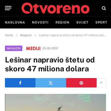
NASLOVNA
NOVOSTI
REGION
SVIJET
SPORT
»
»
Home
Magazin
Lešinar napravio štetu od skoro 47 miliona dolara
20.09.2022
MAGAZIN
Lešinar napravio štetu od
skoro 47 miliona dolara