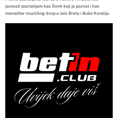
javnosti poznatijem kao Šmrk koji je poznat i kao
menadžer muzičkog dvojca Jale Brata i Bube Korelija.