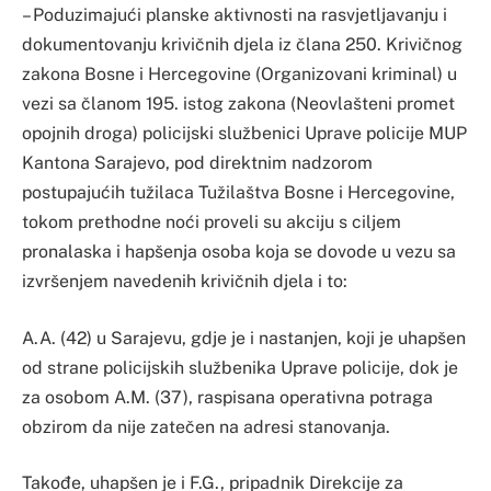
– Poduzimajući planske aktivnosti na rasvjetljavanju i
dokumentovanju krivičnih djela iz člana 250. Krivičnog
zakona Bosne i Hercegovine (Organizovani kriminal) u
vezi sa članom 195. istog zakona (Neovlašteni promet
opojnih droga) policijski službenici Uprave policije MUP
Kantona Sarajevo, pod direktnim nadzorom
postupajućih tužilaca Tužilaštva Bosne i Hercegovine,
tokom prethodne noći proveli su akciju s ciljem
pronalaska i hapšenja osoba koja se dovode u vezu sa
izvršenjem navedenih krivičnih djela i to:
A.A. (42) u Sarajevu, gdje je i nastanjen, koji je uhapšen
od strane policijskih službenika Uprave policije, dok je
za osobom A.M. (37), raspisana operativna potraga
obzirom da nije zatečen na adresi stanovanja.
Takođe, uhapšen je i F.G., pripadnik Direkcije za