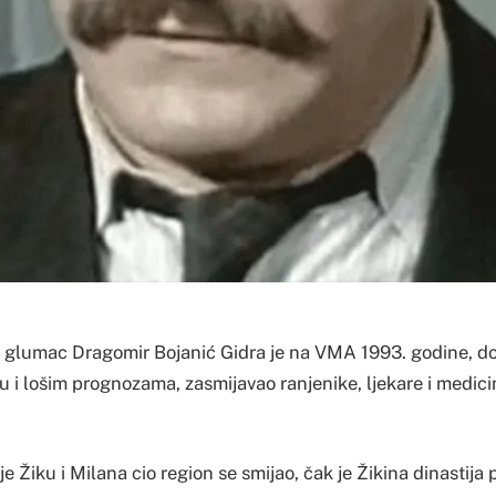
 glumac Dragomir Bojanić Gidra je na VMA 1993. godine, do
i lošim prognozama, zasmijavao ranjenike, ljekare i medicin
je Žiku i Milana cio region se smijao, čak je Žikina dinastija 