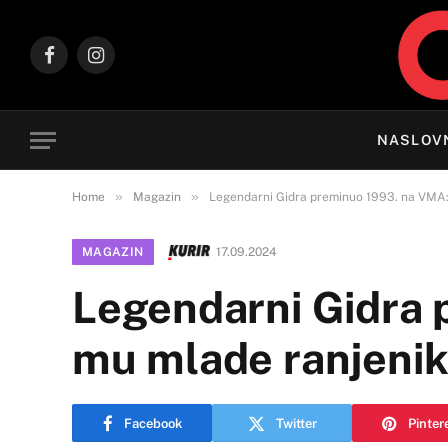
Facebook
Instagram
NASLOV
»
»
Home
Magazin
Legendarni Gidra preminuo 1993. na VMA: “
MAGAZIN
17.09.2024
Legendarni Gidra 
mu mlade ranjenike
Facebook
Twitter
Pinter