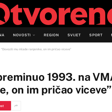
NA
NOVOSTI
REGION
SVIJET
SPORT
Dovozili mu mlade ranjenike, on im pričao viceve”
preminuo 1993. na VMA
, on im pričao viceve”
est