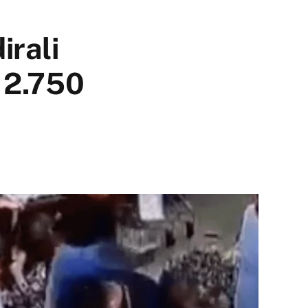
irali
k 2.750