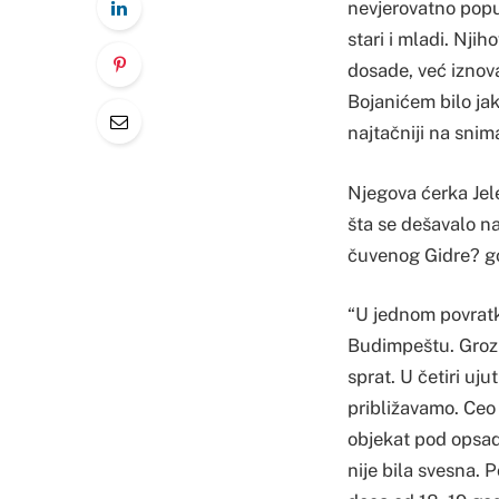
nevjerovatno popu
stari i mladi. Nj
dosade, već iznov
Bojanićem bilo jako
najtačniji na snim
Njegova ćerka Jele
šta se dešavalo n
čuvenog Gidre? go
“U jednom povratk
Budimpeštu. Grozn
sprat. U četiri uj
približavamo. Ceo
objekat pod opsad
nije bila svesna.