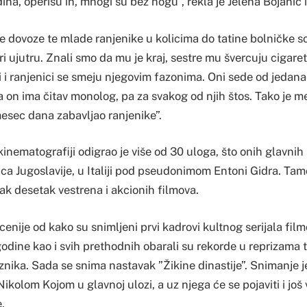
ina, operišu ih, mnogi su bez nogu”, rekla je Jelena Bojanić i
e dovoze te mlade ranjenike u kolicima do tatine bolničke so
iri ujutru. Znali smo da mu je kraj, sestre mu švercuju cigare
i i ranjenici se smeju njegovim fazonima. Oni sede od jedanae
a on ima čitav monolog, pa za svakog od njih štos. Tako je 
mesec dana zabavljao ranjenike”.
inematografiji odigrao je više od 30 uloga, što onih glavnih
nica Jugoslavije, u Italiji pod pseudonimom Entoni Gidra. Tam
ak desetak vestrena i akcionih filmova.
ecenije od kako su snimljeni prvi kadrovi kultnog serijala fil
e godine kao i svih prethodnih obarali su rekorde u reprizama
nika. Sada se snima nastavak ”Žikine dinastije”. Snimanje je
ikolom Kojom u glavnoj ulozi, a uz njega će se pojaviti i još 
.