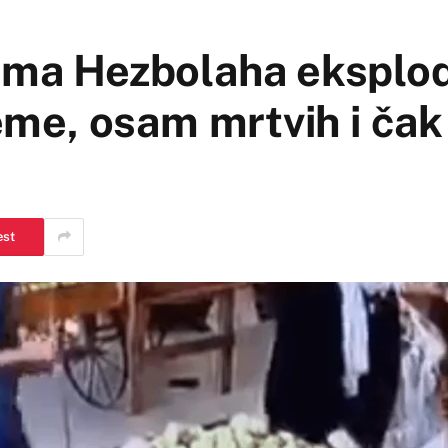
ima Hezbolaha eksplod
jeme, osam mrtvih i ča
est