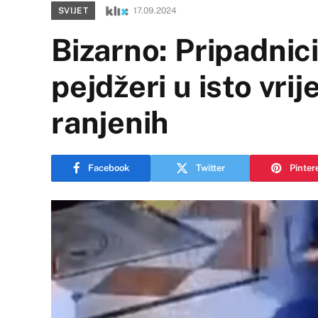
SVIJET
17.09.2024
Bizarno: Pripadnic
pejdžeri u isto vri
ranjenih
Facebook
Twitter
Pinter