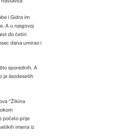
 nastavila:
be i Gidra im
te. A u njegovoj
st do četiri
mesec dana umirao i
 što sporednih. A
o je šezdesetih
mova “Žikina
 tokom
 počelo prije
velikih imena iz