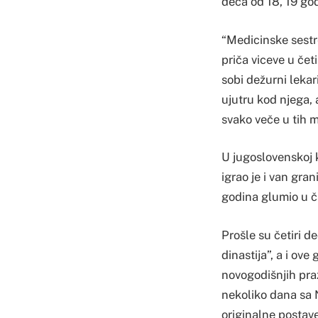
deca od 18, 19 god
“Medicinske sestr
priča viceve u čet
sobi dežurni lekar
ujutru kod njega, 
svako veče u tih 
U jugoslovenskoj k
igrao je i van gra
godina glumio u č
Prošle su četiri d
dinastija”, a i ov
novogodišnjih praz
nekoliko dana sa N
originalne postave