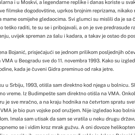
larna i u Moskvi, a legendarne replike i danas koriste u sv
ihove filmske dogodovštine, uprkos brojnim reprizama, nikak
a mame osmijehe gledaocima. Svi glumci su mislili da je sa
 teško raditi, te su se i pribojavali, a on je sve predrasude ra
anju, uvijek spreman za šalu i kadara, a takav je ostao do po
na Bojanić, prisjećajući se jednom prilikom posljednjih očevi
a VMA u Beogradu sve do 11. novembra 1993. Kako su izgleda
dine, kada je čuveni Gidra preminuo od raka jetre.
u u Srbiju, 1993, otišla sam direktno kod njega u bolnicu. S
o vreme. Iz Budimpešte sam direktno otišla na VMA. Onkolog
utru je sve mračno, a na kraju hodnika na četvrtom spratu svet
 VMA je bio pun vojske pod oružjem. Nije izgledao kao bolni
om. Imala sam utisak da sam se vratila u neku drugu državu
 Popnemo se i vidim kroz mrak gužvu. A oni dovoze helikopter