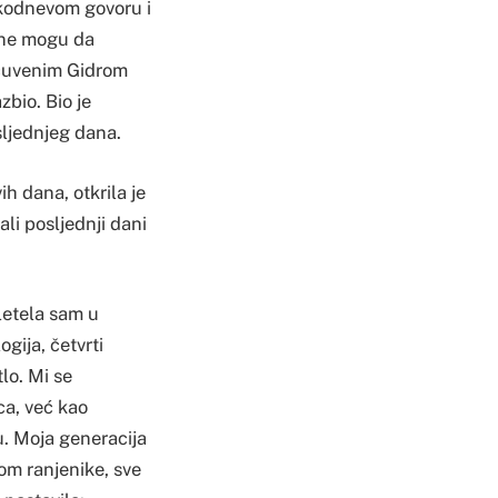
akodnevom govoru i
o ne mogu da
 čuvenim Gidrom
zbio. Bio je
sljednjeg dana.
h dana, otkrila je
li posljednji dani
letela sam u
ija, četvrti
lo. Mi se
ca, već kao
. Moja generacija
om ranjenike, sve