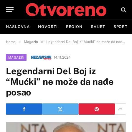
NASLOVNA
NOVOSTI
REGION
SVIJET
SPORT
»
»
Home
Magazin
Legendarni Del Boj iz “Mućki” ne može da nađe posao
14.11.2024
MAGAZIN
Legendarni Del Boj iz
“Mućki” ne može da nađe
posao