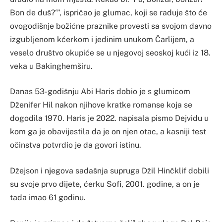
Bon de duš?‘”, ispričao je glumac, koji se raduje što će
ovogodišnje božićne praznike provesti sa svojom davno
izgubljenom kćerkom i jedinim unukom Čarlijem, a
veselo društvo okupiće se u njegovoj seoskoj kući iz 18.
veka u Bakinghemširu.
Danas 53-godišnju Abi Haris dobio je s glumicom
Dženifer Hil nakon njihove kratke romanse koja se
dogodila 1970. Haris je 2022. napisala pismo Dejvidu u
kom ga je obavijestila da je on njen otac, a kasniji test
očinstva potvrdio je da govori istinu.
Džejson i njegova sadašnja supruga Džil Hinčklif dobili
su svoje prvo dijete, ćerku Sofi, 2001. godine, a on je
tada imao 61 godinu.