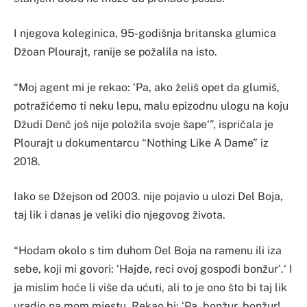
I njegova koleginica, 95-godišnja britanska glumica
Džoan Plourajt, ranije se požalila na isto.
“Moj agent mi je rekao: ‘Pa, ako želiš opet da glumiš,
potražićemo ti neku lepu, malu epizodnu ulogu na koju
Džudi Denč još nije položila svoje šape‘”, ispričala je
Plourajt u dokumentarcu “Nothing Like A Dame” iz
2018.
Iako se Džejson od 2003. nije pojavio u ulozi Del Boja,
taj lik i danas je veliki dio njegovog života.
“Hodam okolo s tim duhom Del Boja na ramenu ili iza
sebe, koji mi govori: ‘Hajde, reci ovoj gospođi bonžur‘.‘ I
ja mislim hoće li više da ućuti, ali to je ono što bi taj lik
uradio na mom mjestu. Rekao bi: ‘Pa, bonžur, bonžur!