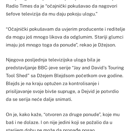
Radio Times da je “očajnički pokušavao da nagovori
šefove televizija da mu daju pokoju ulogu.”
“Očajnički pokušavam da uvjerim producente i reditelje
da mogu još mnogo likova da odglumim. Stariji glumci
imaju još mnogo toga da ponude”, rekao je Džejson.
Njegova posljednja televizijska uloga bila je
predstavljanje BBC-jeve serije “Jay and David‘s Touring
Tool Shed” sa Džejem Blejdsom početkom ove godine.
Blejds je na kraju optužen za kontrolisanje i
prisiljavanje svoje bivše supruge, a Dejvid je potvrdio
da se serija neće dalje snimati.
On je, kako kaže, “otvoren za druge ponude”, koje mu
baš i ne dolaze. I on nije jedini koji se požalio da u
starijem dobu ne može da pronađe posao.