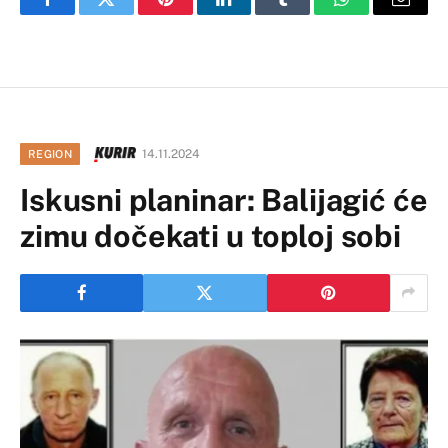
Facebook
Twitter
Pinterest
LinkedIn
Tumblr
WhatsApp
Email
14.11.2024
REGION
Iskusni planinar: Balijagić će
zimu dočekati u toploj sobi