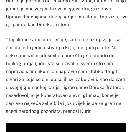
Ranije je priznao i da “stvarno žali” zbog uloge Del Boja
jer mu je ona zasjenila sve njegove druge radove.
Uprkos decenijama dugoj karijeri na filmu i televiziji, svi
ga pamte kao Dereka Trotera.
“Taj lik me samo opterećuje, samo me uzrujava jer se
čini da je to jedina stvar po kojoj me ljudi pamte. Na
neki sam način oduševljen time što je to doprlo do
tolikog broja ljudi i što su uživali u svemu što sam
napravio s tim likom, ali napravio sam i toliko drugih
stvari za koje se čini da su ih svi zaboravili. Kao da sam
u svojoj glumačkoj karijeri igrao samo Dereka Trotera”,
nezadovoljno je konstatovao slavni glumac, kome je
zapravo najveća želja bila i još uvijek je da zaigrati na
sceni narodnog pozorišta, prenosi Kurir.