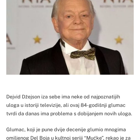
Dejvid Džejson iza sebe ima neke od najpoznatijih
uloga u istoriji televizije, ali ovaj 84-godišnji glumac
tvrdi da danas ima problema s dobijanjem novih uloga.
Glumac, koji je pune dvije decenije glumio mnogima
omiljenog Del Boja u kultnoj seriji “Mućke”, rekao je za