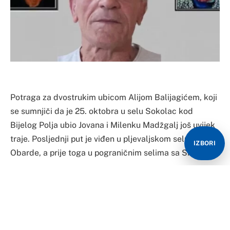
Potraga za dvostrukim ubicom Alijom Balijagićem, koji
se sumnjiči da je 25. oktobra u selu Sokolac kod
Bijelog Polja ubio Jovana i Milenku Madžgalj još uvijek
traje. Posljednji put je viđen u pljevaljskom selu
IZBORI
Obarde, a prije toga u pograničnim selima sa Srbijom.
Činjenica je da se opasni bjegunac kreće na tromeđi, i
to po terenu koji jako dobro poznaje i na kom se skrivao
i prije dvadesetak godina kada je zbog razbojništva za
njim takođe tragala policija. Iskusni planinar i