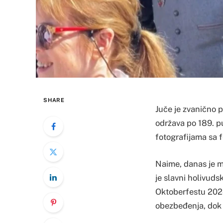
SHARE
Juče je zvanično p
održava po 189. p
fotografijama sa f
Naime, danas je m
je slavni holivud
Oktoberfestu 2024
obezbeđenja, dok 