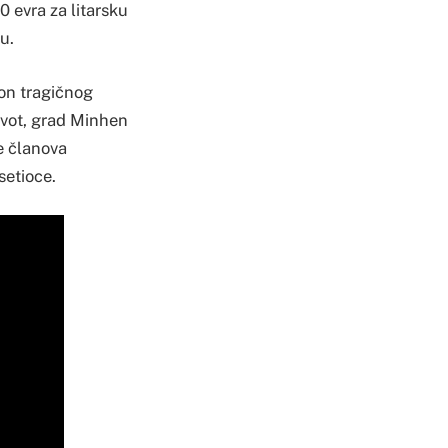
0 evra za litarsku
u.
kon tragičnog
ivot, grad Minhen
e članova
setioce.