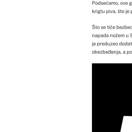
Podsećamo, ove god
kriglu piva, što 
Što se tiče bezbe
napada nožem u So
je preduzeo dodat
obezbeđenja, a po 