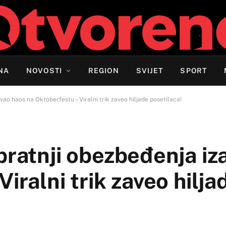
NA
NOVOSTI
REGION
SVIJET
SPORT
vao haos na Oktoberfestu – Viralni trik zaveo hiljade posetilaca!
pratnji obezbeđenja iz
iralni trik zaveo hilja