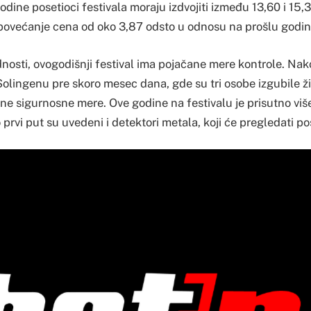
ine posetioci festivala moraju izdvojiti između 13,60 i 15,3
je povećanje cena od oko 3,87 odsto u odnosu na prošlu godin
dnosti, ovogodišnji festival ima pojačane mere kontrole. Na
lingenu pre skoro mesec dana, gde su tri osobe izgubile ž
ne sigurnosne mere. Ove godine na festivalu je prisutno viš
prvi put su uvedeni i detektori metala, koji će pregledati po