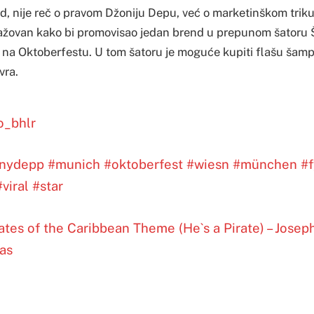
ild, nije reč o pravom Džoniju Depu, već o marketinškom tri
gažovan kako bi promovisao jedan brend u prepunom šatoru
u na Oktoberfestu. U tom šatoru je moguće kupiti flašu šam
vra.
o_bhlr
nnydepp
#munich
#oktoberfest
#wiesn
#münchen
#
#viral
#star
ates of the Caribbean Theme (He`s a Pirate) – Josep
as