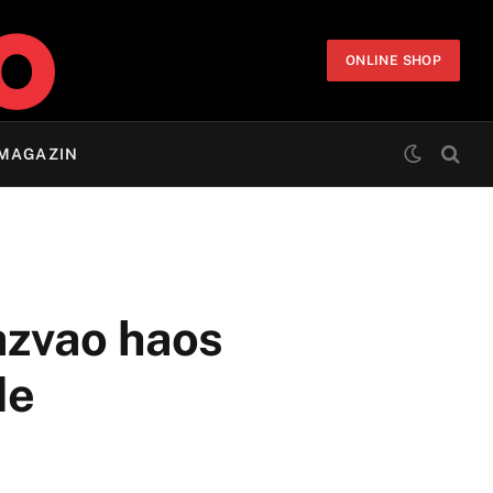
ONLINE SHOP
MAGAZIN
azvao haos
de