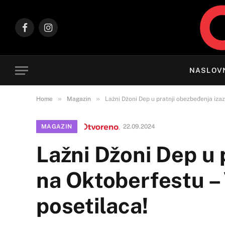
Facebook
Instagram
NASLOV
»
»
Home
Magazin
Lažni Džoni Dep u pratnji obezbeđenja izaz
MAGAZIN
22.09.2024
Lažni Džoni Dep u 
na Oktoberfestu – V
posetilaca!