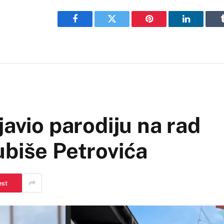
Facebook
Twitter
Pinterest
LinkedIn
javio parodiju na rad
ubiše Petrovića
est