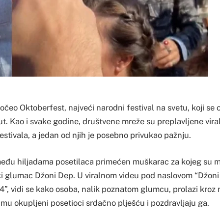
očeo Oktoberfest, najveći narodni festival na svetu, koji se
ut. Kao i svake godine, društvene mreže su preplavljene vir
estivala, a jedan od njih je posebno privukao pažnju.
eđu hiljadama posetilaca primećen muškarac za kojeg su mn
ski glumac Džoni Dep. U viralnom videu pod naslovom “Džon
”, vidi se kako osoba, nalik poznatom glumcu, prolazi kroz
mu okupljeni posetioci srdačno plješću i pozdravljaju ga.