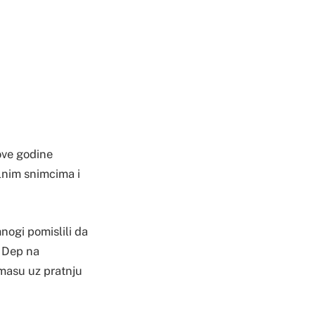
 ove godine
alnim snimcima i
ogi pomislili da
i Dep na
 masu uz pratnju