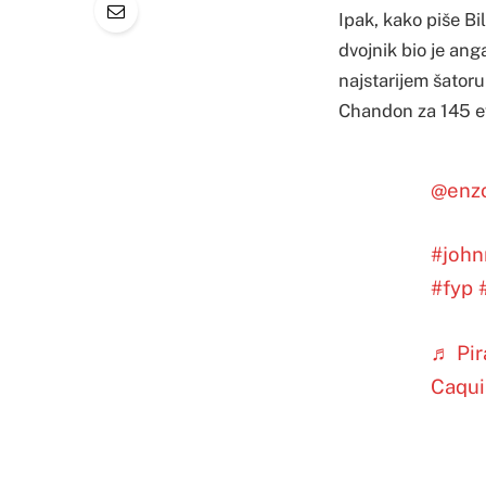
Ipak, kako piše B
dvojnik bio je an
najstarijem šator
Chandon za 145 e
@enz
#joh
#fyp
♬ Pir
Caqui