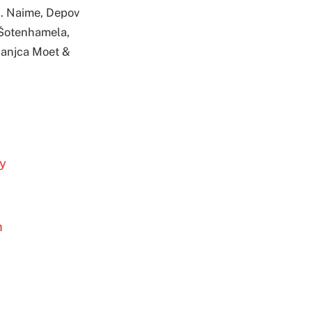
ku. Naime, Depov
 Šotenhamela,
panjca Moet &
fy
h