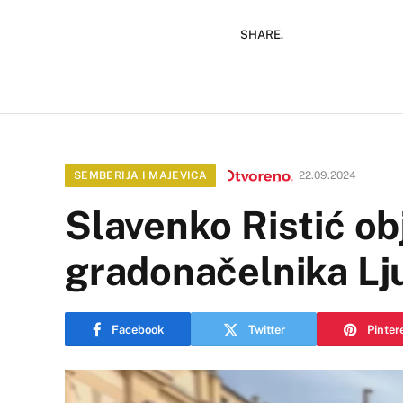
SHARE.
SEMBERIJA I MAJEVICA
22.09.2024
Slavenko Ristić ob
gradonačelnika Lj
Facebook
Twitter
Pinter