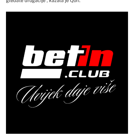
gledate drugačije”, kazala je Qori.