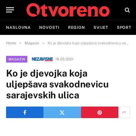
NASLOVNA
NOVOSTI
REGION
SVIJET
SPORT
»
»
Home
Magazin
Ko je djevojka koja uljepšava svakodnevicu sarajevskih ulica
19.03.2021
MAGAZIN
Ko je djevojka koja
uljepšava svakodnevicu
sarajevskih ulica