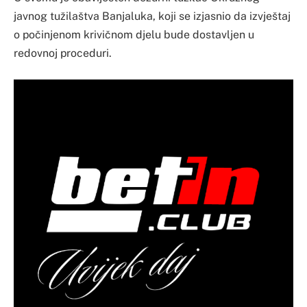
javnog tužilaštva Banjaluka, koji se izjasnio da izvještaj
o počinjenom krivičnom djelu bude dostavljen u
redovnoj proceduri.