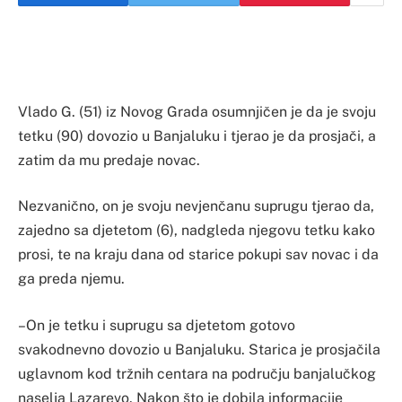
Vlado G. (51) iz Novog Grada osumnjičen je da je svoju
tetku (90) dovozio u Banjaluku i tjerao je da prosjači, a
zatim da mu predaje novac.
Nezvanično, on je svoju nevjenčanu suprugu tjerao da,
zajedno sa djetetom (6), nadgleda njegovu tetku kako
prosi, te na kraju dana od starice pokupi sav novac i da
ga preda njemu.
–On je tetku i suprugu sa djetetom gotovo
svakodnevno dovozio u Banjaluku. Starica je prosjačila
uglavnom kod tržnih centara na području banjalučkog
naselja Lazarevo. Nakon što je dobila informacije