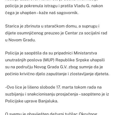
policija je pokrenula istragu i pratila Vladu G. nakon
čega je uhapšen – kaže naš sagovornik.
Starica je zbrinuta u staračkom domu, a suprugu i
dijete osumnjičenog preuzeo je Centar za socijalni rad
u Novom Gradu.
Policija je saopštila da su pripadnici Ministarstva
unutrašnjih poslova (MUP) Republike Srpske uhapsili
su na području Novog Grada G.V. zbog sumnje da je
počinio krivično djelo zapuštanje i zlostavljanje djeteta.
-Ovo lice je lišeno slobode 17. marta tokom rada na
suzbijanju i snakcionisanju prosjačenja – saopšteno je iz
Policijske uprave Banjaluka.
O svemu je obaviješten dežurni tužilac Okružnog