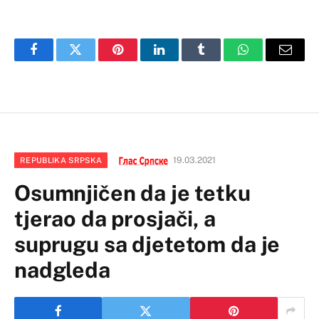
Facebook
Twitter
Pinterest
LinkedIn
Tumblr
WhatsApp
Email
19.03.2021
REPUBLIKA SRPSKA
Osumnjičen da je tetku
tjerao da prosjači, a
suprugu sa djetetom da je
nadgleda