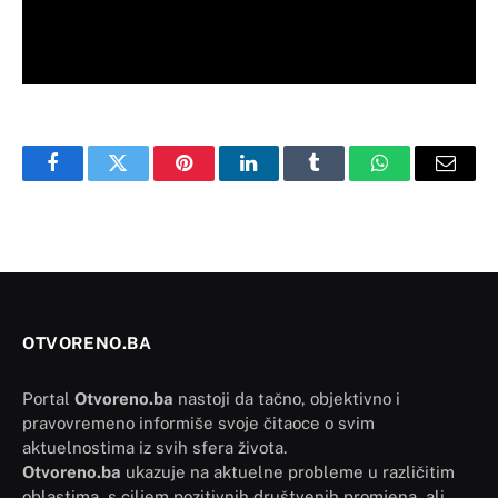
Facebook
Twitter
Pinterest
LinkedIn
Tumblr
WhatsApp
Email
OTVORENO.BA
Portal
Otvoreno.ba
nastoji da tačno, objektivno i
pravovremeno informiše svoje čitaoce o svim
aktuelnostima iz svih sfera života.
Otvoreno.ba
ukazuje na aktuelne probleme u različitim
oblastima, s ciljem pozitivnih društvenih promjena, ali