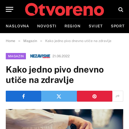
NASLOVNA
NOVOSTI
REGION
SVIJET
SPORT
»
»
Home
Magazin
Kako jedno pivo dnevno utiče na zdravlje
21.06.2022
MAGAZIN
Kako jedno pivo dnevno
utiče na zdravlje