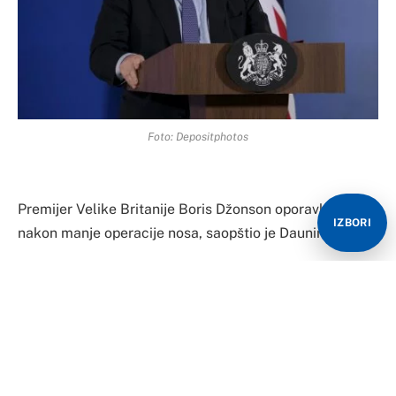
Foto: Depositphotos
Premijer Velike Britanije Boris Džonson oporavlja se
IZBORI
nakon manje operacije nosa, saopštio je Dauning strit.
Operacija je bila kratka i pod opštom anestezijom.
Portparol Džonsona rekao je novinarima da je britanski
premijer bio pod opštom anestezijom, preosi Rojters.
Kako je precizirao, Džonson je otišao jutros oko šest