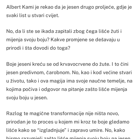
Albert Kami je rekao da je jesen drugo proljeće, gdje je
svaki list u stvari cvijet.
No, da li ste se ikada zapitali zbog čega lišće žuti i
mijenja svoju boju? Kakve promjene se dešavaju u
prirodi i šta dovodi do toga?
Boje jeseni kreću se od krvavocrvene do žute. I to čini
jesen predivnom, čarobnom. No, kao i kod većine stvari
u životu, tako i ova magija ima svoje naučne temelje, na
kojima počiva i odgovor na pitanje zašto lišće mijenja
svoju boju u jesen.
Razlog te magične transformacije nije ništa novo,
prirodan je to proces u kojem mi kroz te boje gledamo
lišće kako se “izgladnjuje” i zapravo umire. No, kako
bismo razumjeli zašto lišće mijenja svoju boju na jesen,