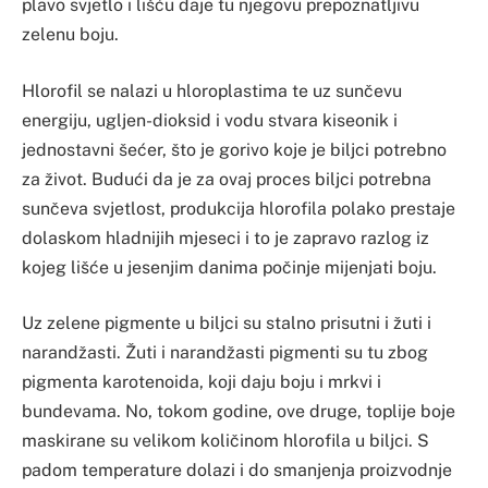
plavo svjetlo i lišću daje tu njegovu prepoznatljivu
zelenu boju.
Hlorofil se nalazi u hloroplastima te uz sunčevu
energiju, ugljen-dioksid i vodu stvara kiseonik i
jednostavni šećer, što je gorivo koje je biljci potrebno
za život. Budući da je za ovaj proces biljci potrebna
sunčeva svjetlost, produkcija hlorofila polako prestaje
dolaskom hladnijih mjeseci i to je zapravo razlog iz
kojeg lišće u jesenjim danima počinje mijenjati boju.
Uz zelene pigmente u biljci su stalno prisutni i žuti i
narandžasti. Žuti i narandžasti pigmenti su tu zbog
pigmenta karotenoida, koji daju boju i mrkvi i
bundevama. No, tokom godine, ove druge, toplije boje
maskirane su velikom količinom hlorofila u biljci. S
padom temperature dolazi i do smanjenja proizvodnje