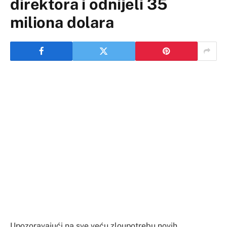
direktora i odnijeli 35
miliona dolara
Upozoravajući na sve veću zloupotrebu novih
tehnologija od strane sajber kriminalaca, istražni
organi u Dubaiju su saopštili da su počinioci velike
pljačke koja je izvršena u Ujedinjenim Arapskim
Emiratima 2020. godine, pomoću vještačke
inteligencije uspjeli da kloniraju glas direktora i ukradu
35 miliona dolara, prenosi Forbs.