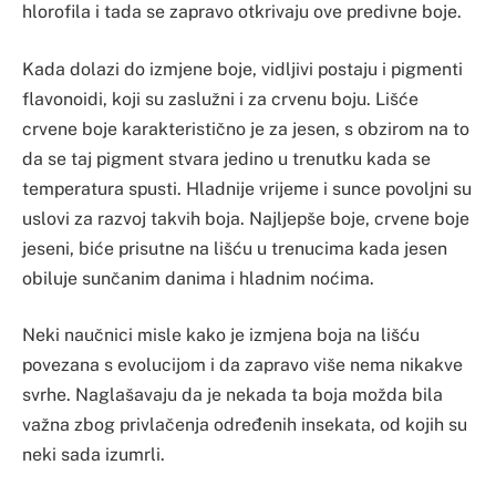
hlorofila i tada se zapravo otkrivaju ove predivne boje.
Kada dolazi do izmjene boje, vidljivi postaju i pigmenti
flavonoidi, koji su zaslužni i za crvenu boju. Lišće
crvene boje karakteristično je za jesen, s obzirom na to
da se taj pigment stvara jedino u trenutku kada se
temperatura spusti. Hladnije vrijeme i sunce povoljni su
uslovi za razvoj takvih boja. Najljepše boje, crvene boje
jeseni, biće prisutne na lišću u trenucima kada jesen
obiluje sunčanim danima i hladnim noćima.
Neki naučnici misle kako je izmjena boja na lišću
povezana s evolucijom i da zapravo više nema nikakve
svrhe. Naglašavaju da je nekada ta boja možda bila
važna zbog privlačenja određenih insekata, od kojih su
neki sada izumrli.