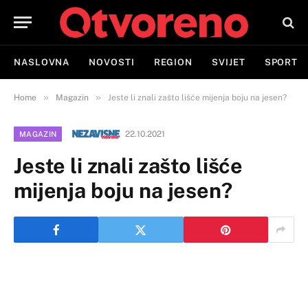
NASLOVNA
NOVOSTI
REGION
SVIJET
SPORT
»
»
Home
Magazin
Jeste li znali zašto lišće mijenja boju na jesen?
22.10.2021
MAGAZIN
Jeste li znali zašto lišće
mijenja boju na jesen?