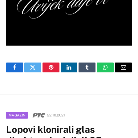
Facebook
Twitter
Pinterest
LinkedIn
Tumblr
WhatsApp
Email
22.10.2021
MAGAZIN
Lopovi klonirali glas