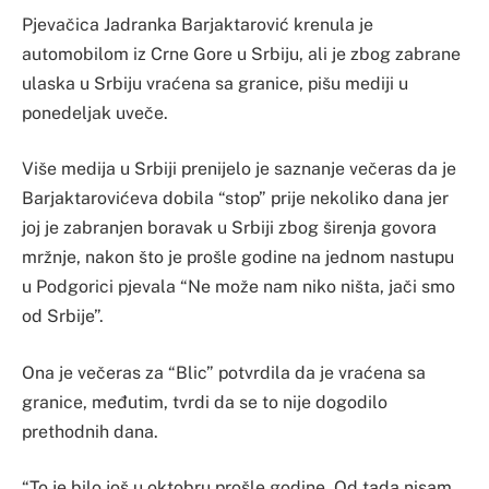
Pjevačica Jadranka Barjaktarović krenula je
automobilom iz Crne Gore u Srbiju, ali je zbog zabrane
ulaska u Srbiju vraćena sa granice, pišu mediji u
ponedeljak uveče.
Više medija u Srbiji prenijelo je saznanje večeras da je
Barjaktarovićeva dobila “stop” prije nekoliko dana jer
joj je zabranjen boravak u Srbiji zbog širenja govora
mržnje, nakon što je prošle godine na jednom nastupu
u Podgorici pjevala “Ne može nam niko ništa, jači smo
od Srbije”.
Ona je večeras za “Blic” potvrdila da je vraćena sa
granice, međutim, tvrdi da se to nije dogodilo
prethodnih dana.
“To je bilo još u oktobru prošle godine. Od tada nisam