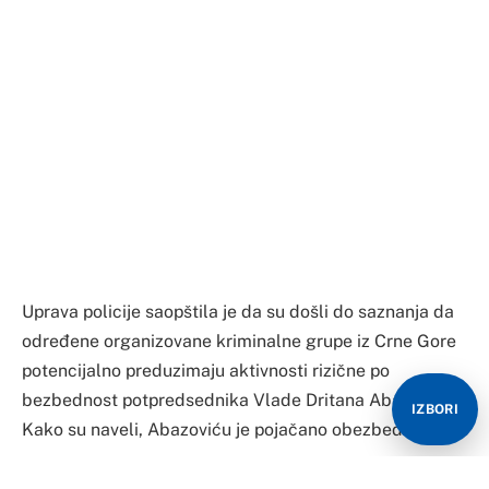
Uprava policije saopštila je da su došli do saznanja da
određene organizovane kriminalne grupe iz Crne Gore
potencijalno preduzimaju aktivnosti rizične po
bezbednost potpredsednika Vlade Dritana Abazovića.
IZBORI
Kako su naveli, Abazoviću je pojačano obezbeđenje.
„U konkretnom slučaju, prikupljena saznanja ukazuju