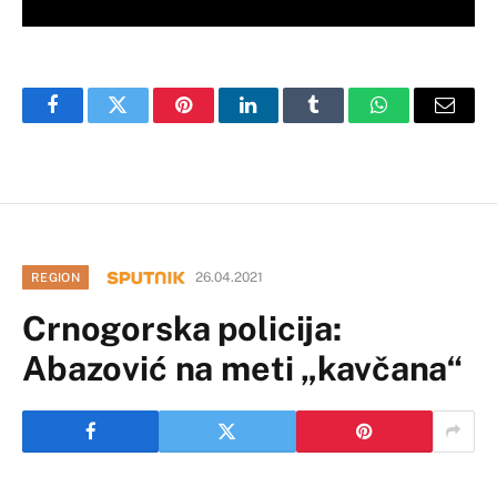
Facebook
Twitter
Pinterest
LinkedIn
Tumblr
WhatsApp
Email
26.04.2021
REGION
Crnogorska policija:
Abazović na meti „kavčana“