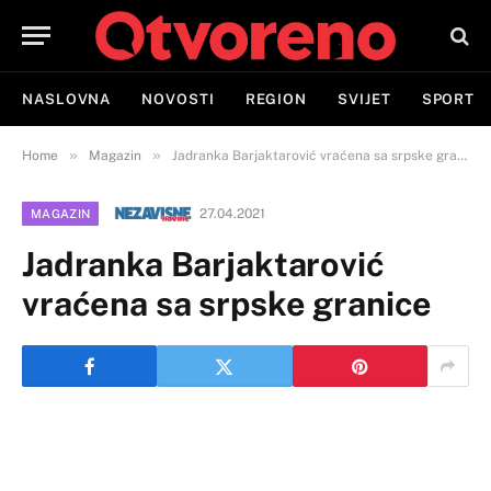
NASLOVNA
NOVOSTI
REGION
SVIJET
SPORT
»
»
Home
Magazin
Jadranka Barjaktarović vraćena sa srpske granice
27.04.2021
MAGAZIN
Jadranka Barjaktarović
vraćena sa srpske granice