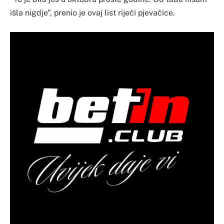
išla nigdje”, prenio je ovaj list riječi pjevačice.