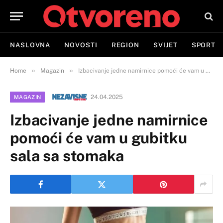
NASLOVNA
NOVOSTI
REGION
SVIJET
SPORT
»
»
Home
Magazin
Izbacivanje jedne namirnice pomoći će vam u gubitku sala sa stomaka
24.04.2025
MAGAZIN
Izbacivanje jedne namirnice
pomoći će vam u gubitku
sala sa stomaka