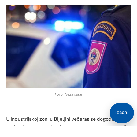
Foto: Nezavisne
IZBORI
U industrijskoj zoni u Bijeljini večeras se dogodila
saobraćajna nezgoda u kojoj su učestvovala dva vozila,
a tri osobe su prevezene na Urgentni blok bijeljinske