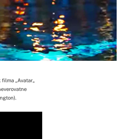
 filma „Avatar„
i neverovatne
ington).