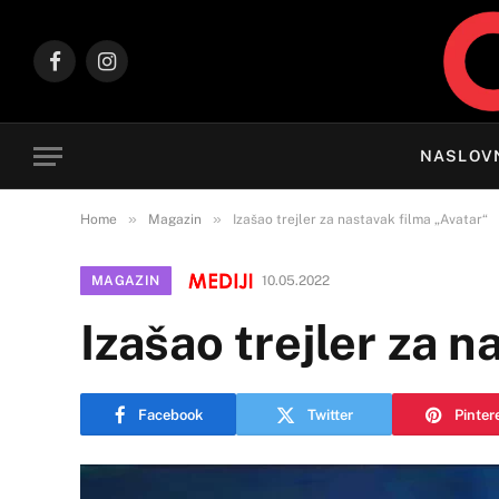
Facebook
Instagram
NASLOV
»
»
Home
Magazin
Izašao trejler za nastavak filma „Avatar“
MAGAZIN
10.05.2022
Izašao trejler za n
Facebook
Twitter
Pinter