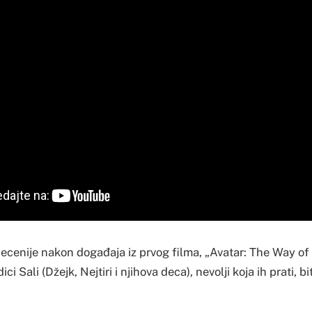
ecenije nakon događaja iz prvog filma, „Avatar: The Way of
ici Sali (Džejk, Nejtiri i njihova deca), nevolji koja ih prati, b