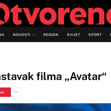
NA
NOVOSTI
REGION
SVIJET
SPORT
astavak filma „Avatar“
est