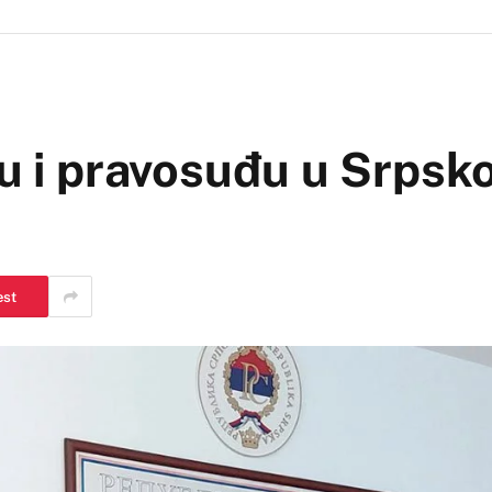
vu i pravosuđu u Srpsk
est