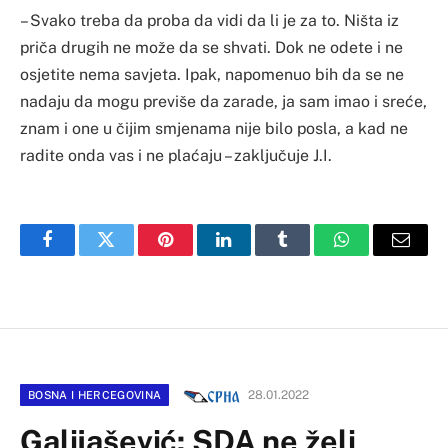
– Svako treba da proba da vidi da li je za to. Ništa iz
priča drugih ne može da se shvati. Dok ne odete i ne
osjetite nema savjeta. Ipak, napomenuo bih da se ne
nadaju da mogu previše da zarade, ja sam imao i sreće,
znam i one u čijim smjenama nije bilo posla, a kad ne
radite onda vas i ne plaćaju – zaključuje J.I.
Facebook
Twitter
Pinterest
LinkedIn
Tumblr
WhatsApp
Email
28.01.2022
BOSNA I HERCEGOVINA
Galijašević: SDA ne želi