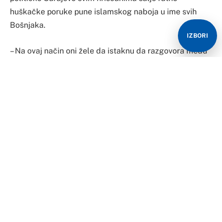
huškačke poruke pune islamskog naboja u ime svih
Bošnjaka.
IZBORI
– Na ovaj način oni žele da istaknu da razgovora među
političkim predstavnicima tri naroda nema i da ga neće
biti, ali da može biti rata. Zato “Patriotska liga”
nesmetano obavlja mobilizaciju i objavljuje rezultate
uspjeha u brojkama koje već prelaze preko 20.000
pripadnika – ukazao je Galijašević u izjavi Srni.
Time se, rekao je on, šalje nova prijeteća poruka s
ciljem stimulisanja novih radikalnih islamista u zemlji
kako bi se učvrstio front antisrpskog djelovanja.
Prema njegovim riječima, odgovora na političke
inicijative pristigle iz Banjaluke nema, jer SDA ne želi