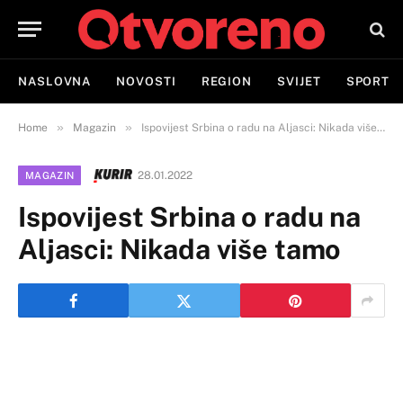
NASLOVNA
NOVOSTI
REGION
SVIJET
SPORT
»
»
Home
Magazin
Ispovijest Srbina o radu na Aljasci: Nikada više tamo
28.01.2022
MAGAZIN
Ispovijest Srbina o radu na
Aljasci: Nikada više tamo