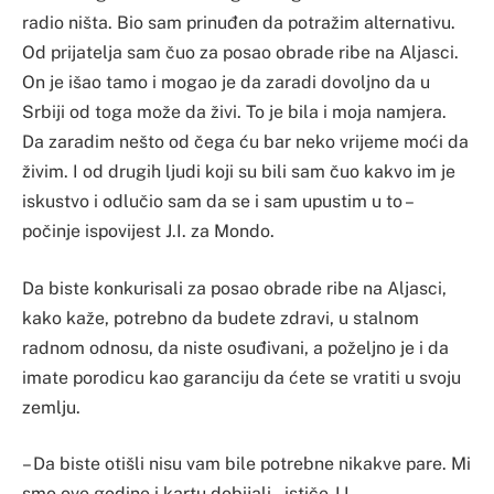
radio ništa. Bio sam prinuđen da potražim alternativu.
Od prijatelja sam čuo za posao obrade ribe na Aljasci.
On je išao tamo i mogao je da zaradi dovoljno da u
Srbiji od toga može da živi. To je bila i moja namjera.
Da zaradim nešto od čega ću bar neko vrijeme moći da
živim. I od drugih ljudi koji su bili sam čuo kakvo im je
iskustvo i odlučio sam da se i sam upustim u to –
počinje ispovijest J.I. za Mondo.
Da biste konkurisali za posao obrade ribe na Aljasci,
kako kaže, potrebno da budete zdravi, u stalnom
radnom odnosu, da niste osuđivani, a poželjno je i da
imate porodicu kao garanciju da ćete se vratiti u svoju
zemlju.
– Da biste otišli nisu vam bile potrebne nikakve pare. Mi
smo ove godine i kartu dobijali – ističe J.I.