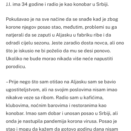
J.I. ima 34 godine i radio je kao konobar u Srbiji.
Pokušavao je na sve načine da se snađe kad je zbog
korone njegov posao stao, međutim, problemi su ga
natjerali da se zaputi u Aljasku u fabriku ribe i da
odradi cijelu sezonu. Jeste zaradio dosta novca, ali ono
što je iskusio ne bi poželio da mu se desi ponovo.
Ukoliko ne bude morao nikada više neće napustiti
porodicu.
– Prije nego što sam otišao na Aljasku sam se bavio
ugostiteljstvom, ali na svojim poslovima nisam imao
nikakve veze sa ribom. Radio sam u kafićima,
klubovima, noćnim barovima i restoranima kao
konobar. Imao sam dobar i unosan posao u Srbiji, ali
onda je nastupila pandemija korona virusa. Posao je
stao i mogu da kažem da gotovo godinu dana nisam