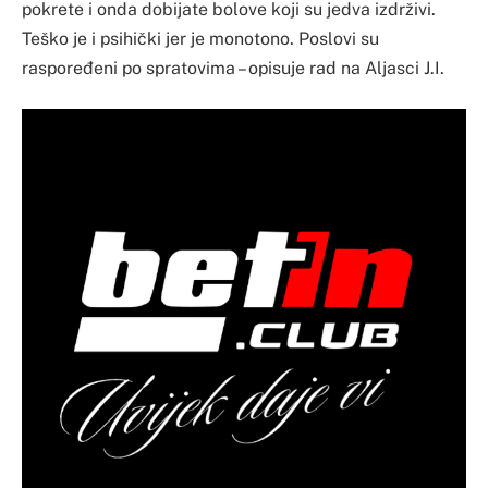
pokrete i onda dobijate bolove koji su jedva izdrživi.
Teško je i psihički jer je monotono. Poslovi su
raspoređeni po spratovima – opisuje rad na Aljasci J.I.