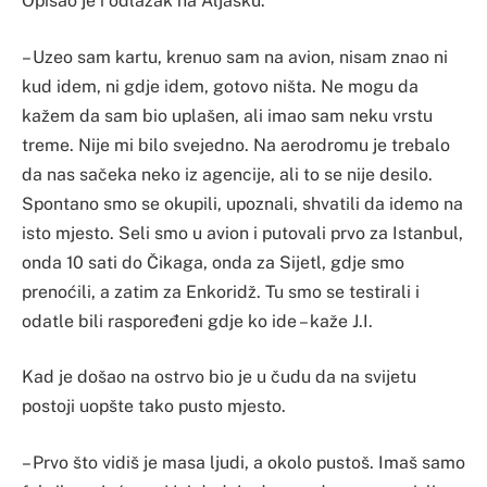
Opisao je i odlazak na Aljasku.
– Uzeo sam kartu, krenuo sam na avion, nisam znao ni
kud idem, ni gdje idem, gotovo ništa. Ne mogu da
kažem da sam bio uplašen, ali imao sam neku vrstu
treme. Nije mi bilo svejedno. Na aerodromu je trebalo
da nas sačeka neko iz agencije, ali to se nije desilo.
Spontano smo se okupili, upoznali, shvatili da idemo na
isto mjesto. Seli smo u avion i putovali prvo za Istanbul,
onda 10 sati do Čikaga, onda za Sijetl, gdje smo
prenoćili, a zatim za Enkoridž. Tu smo se testirali i
odatle bili raspoređeni gdje ko ide – kaže J.I.
Kad je došao na ostrvo bio je u čudu da na svijetu
postoji uopšte tako pusto mjesto.
– Prvo što vidiš je masa ljudi, a okolo pustoš. Imaš samo