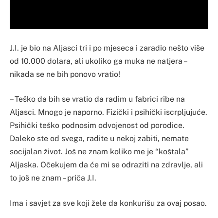
J.I. je bio na Aljasci tri i po mjeseca i zaradio nešto više
od 10.000 dolara, ali ukoliko ga muka ne natjera –
nikada se ne bih ponovo vratio!
– Teško da bih se vratio da radim u fabrici ribe na
Aljasci. Mnogo je naporno. Fizički i psihički iscrpljujuće.
Psihički teško podnosim odvojenost od porodice.
Daleko ste od svega, radite u nekoj zabiti, nemate
socijalan život. Još ne znam koliko me je “koštala”
Aljaska. Očekujem da će mi se odraziti na zdravlje, ali
to još ne znam – priča J.I.
Ima i savjet za sve koji žele da konkurišu za ovaj posao.