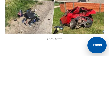
Foto: Kurir
IZBORI
Policija još uvijek obavlja uviđaj na mjestu stravične
nezgode u Cerovcu, kod Šapca, gdje je danas oko 12
časova na mjestu poginulo dvoje ljudi, a nakon
reanimacije u šabačkoj bolnici preminulo trogodišnje
dijete koje je u nesreći zadobilo teške povrede.
U nesreći su poginuli vozač motocikla Nenad Z. (44) iz
Šapca, Marija S. (33) i njen trogodišnji sin.