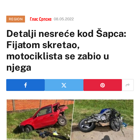
08.05.2022
REGION
Detalji nesreće kod Šapca:
Fijatom skretao,
motociklista se zabio u
njega