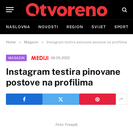
NASLOVNA
NOVOSTI
REGION
SVIJET
SPORT
»
»
Home
Magazin
Instagram testira pinovane postove na profilima
08.05.2022
MAGAZIN
Instagram testira pinovane
postove na profilima
Foto: Freepik