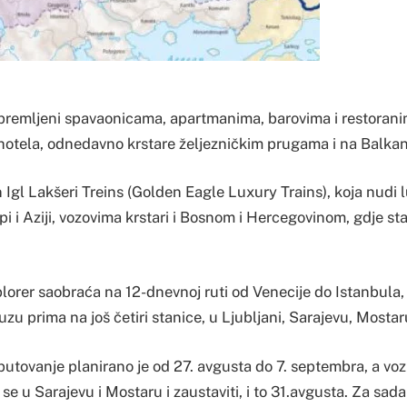
premljeni spavaonicama, apartmanima, barovima i restoran
 hotela, odnedavno krstare željezničkim prugama i na Balka
Igl Lakšeri Treins (Golden Eagle Luxury Trains), koja nudi
i i Aziji, vozovima krstari i Bosnom i Hercegovinom, gdje sta
lorer saobraća na 12-dnevnoj ruti od Venecije do Istanbula, 
suzu prima na još četiri stanice, u Ljubljani, Sarajevu, Mosta
utovanje planirano je od 27. avgusta do 7. septembra, a voz 
se u Sarajevu i Mostaru i zaustaviti, i to 31.avgusta. Za sad