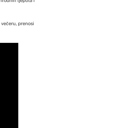
irodnih ljepota i
 večeru, prenosi