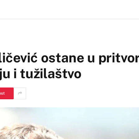
ičević ostane u pritvo
u i tužilaštvo
est