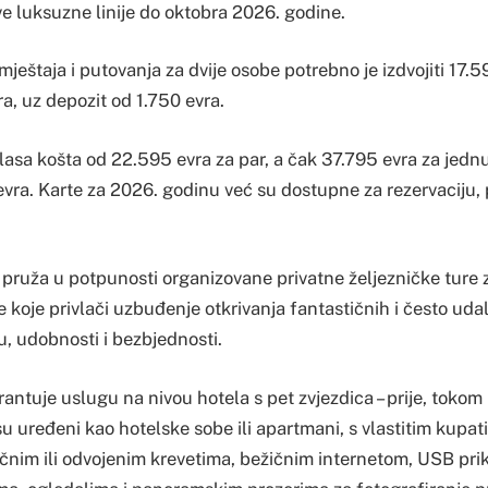
ve luksuzne linije do oktobra 2026. godine.
ještaja i putovanja za dvije osobe potrebno je izdvojiti 17.
a, uz depozit od 1.750 evra.
lasa košta od 22.595 evra za par, a čak 37.795 evra za jedn
vra. Karte za 2026. godinu već su dostupne za rezervaciju, 
pruža u potpunosti organizovane privatne željezničke ture z
 koje privlači uzbuđenje otkrivanja fantastičnih i često udal
ilu, udobnosti i bezbjednosti.
ntuje uslugu na nivou hotela s pet zvjezdica – prije, tokom
u uređeni kao hotelske sobe ili apartmani, s vlastitim kupa
čnim ili odvojenim krevetima, bežičnim internetom, USB pri