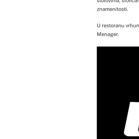
stolovima, stolica
znamenitosti.
U restoranu vrhun
Menager.