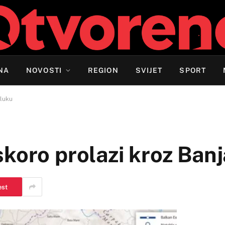
NA
NOVOSTI
REGION
SVIJET
SPORT
aluku
koro prolazi kroz Ban
est