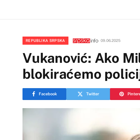
REPUBLIKA SRPSKA
09.06.2025
Vukanović: Ako Mil
blokiraćemo policij
Facebook
Twitter
Pinter