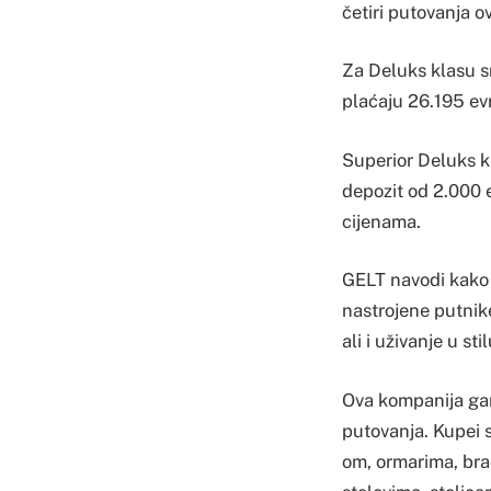
četiri putovanja o
Za Deluks klasu sm
plaćaju 26.195 evr
Superior Deluks k
depozit od 2.000 e
cijenama.
GELT navodi kako 
nastrojene putnike
ali i uživanje u st
Ova kompanija gara
putovanja. Kupei s
om, ormarima, bra