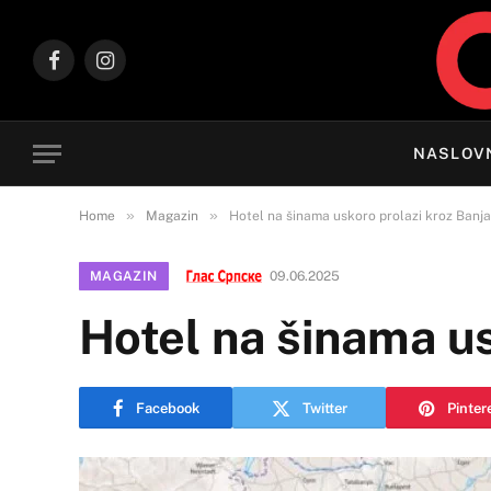
Facebook
Instagram
NASLOV
»
»
Home
Magazin
Hotel na šinama uskoro prolazi kroz Banj
MAGAZIN
09.06.2025
Hotel na šinama us
Facebook
Twitter
Pinter