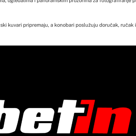
ma, ogledalima i panoramskim prozorima za fotografiranje pr
ski kuvari pripremaju, a konobari poslužuju doručak, ručak i