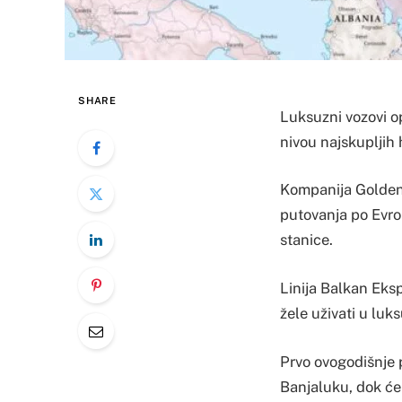
SHARE
Luksuzni vozovi o
nivou najskupljih
Kompanija Golden 
putovanja po Evrop
stanice.
Linija Balkan Eksp
žele uživati u luk
Prvo ovogodišnje p
Banjaluku, dok će 