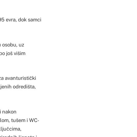
595 evra, dok samci
u osobu, uz
po još višim
a avanturistički
jenih odredišta,
 i nakon
tilom, tušem i WC-
ključcima,