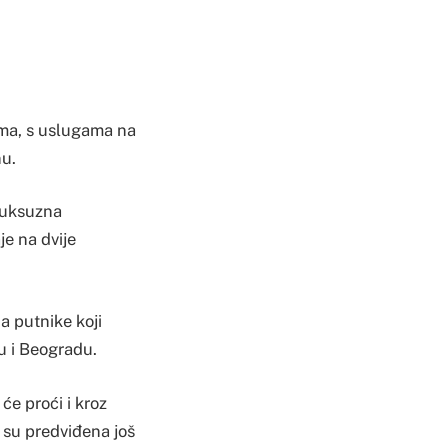
ima, s uslugama na
nu.
 luksuzna
je na dvije
a putnike koji
ru i Beogradu.
će proći i kroz
a su predviđena još