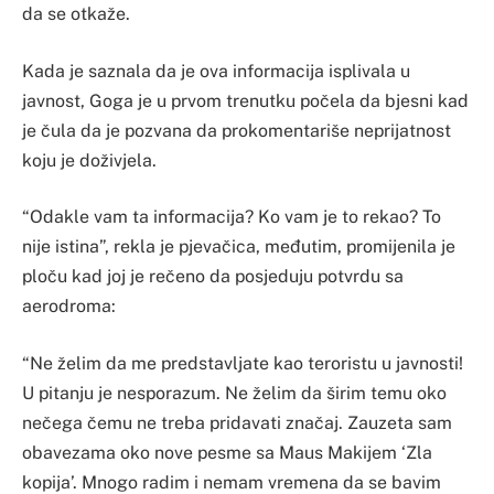
da se otkaže.
Kada je saznala da je ova informacija isplivala u
javnost, Goga je u prvom trenutku počela da bjesni kad
je čula da je pozvana da prokomentariše neprijatnost
koju je doživjela.
“Odakle vam ta informacija? Ko vam je to rekao? To
nije istina”, rekla je pjevačica, međutim, promijenila je
ploču kad joj je rečeno da posjeduju potvrdu sa
aerodroma:
“Ne želim da me predstavljate kao teroristu u javnosti!
U pitanju je nesporazum. Ne želim da širim temu oko
nečega čemu ne treba pridavati značaj. Zauzeta sam
obavezama oko nove pesme sa Maus Makijem ‘Zla
kopija’. Mnogo radim i nemam vremena da se bavim