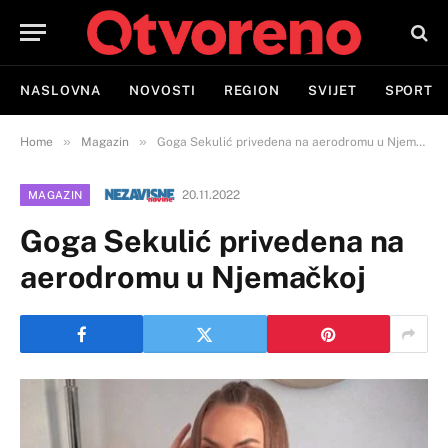
NASLOVNA
NOVOSTI
REGION
SVIJET
SPORT
»
»
Home
Magazin
Goga Sekulić privedena na aerodromu u Njemačkoj
20.11.2022
MAGAZIN
Goga Sekulić privedena na
aerodromu u Njemačkoj