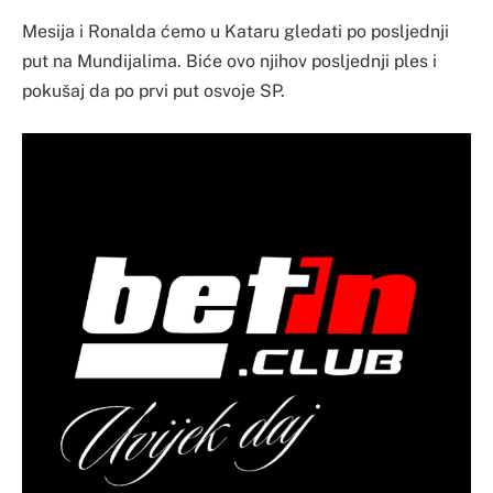
Mesija i Ronalda ćemo u Kataru gledati po posljednji
put na Mundijalima. Biće ovo njihov posljednji ples i
pokušaj da po prvi put osvoje SP.