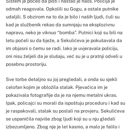
Sistem je počeo da pišti i nastao je haos. Policija je
odmah reagovala. Opkolili su Gogu, a ostale putnike
udaljili. S obzirom na to da je bilo i naših ljudi, čuli su
kad je službenik rekao da sumnjaju na eksplozivnu
napravu, neko je viknuo “bomba”. Putnici koji su bili na
letu počeli su da bježe, a Sekulićeva je pokušavala da
im objasni o čemu se radi. Iako je uvjeravala policiju,
oni nisu željeli da je slušaju, već su je u pratnji odveli u
posebnu prostoriju.
Sve torbe detaljno su joj pregledali, a onda su sjekli
celofan kojim je obložila stalak. Pjevačica im je
pokazivala fotografije da je na njemu metalni ukras.
Ipak, policajci su morali da ispoštuju proceduru i kad su
je raspakovali, stalak su poslali na provjeru. Sekulićeva
se uspaničila najviše zbog ljudi koji su u nju gledali
izbezumljeno. Zbog nje je let kasnio, a malo je falilo i