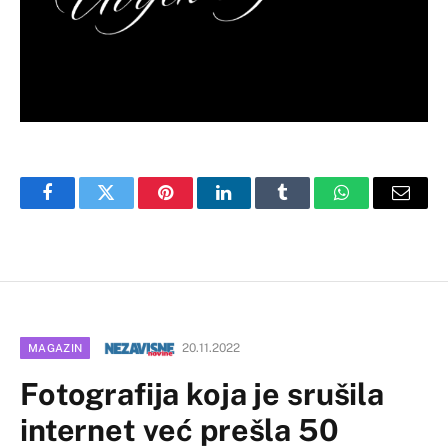
Facebook
Twitter
Pinterest
LinkedIn
Tumblr
WhatsApp
Email
20.11.2022
MAGAZIN
Fotografija koja je srušila
internet već prešla 50