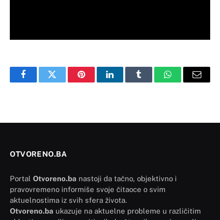
Facebook
Twitter
Pinterest
LinkedIn
Tumblr
WhatsApp
Email
OTVORENO.BA
Portal
Otvoreno.ba
nastoji da tačno, objektivno i
pravovremeno informiše svoje čitaoce o svim
aktuelnostima iz svih sfera života.
Otvoreno.ba
ukazuje na aktuelne probleme u različitim