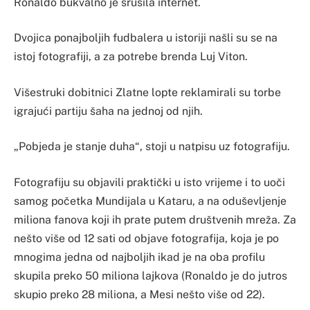
Ronaldo bukvalno je srušila internet.
Dvojica ponajboljih fudbalera u istoriji našli su se na
istoj fotografiji, a za potrebe brenda Luj Viton.
Višestruki dobitnici Zlatne lopte reklamirali su torbe
igrajući partiju šaha na jednoj od njih.
„Pobjeda je stanje duha“, stoji u natpisu uz fotografiju.
Fotografiju su objavili praktički u isto vrijeme i to uoči
samog početka Mundijala u Kataru, a na oduševljenje
miliona fanova koji ih prate putem društvenih mreža. Za
nešto više od 12 sati od objave fotografija, koja je po
mnogima jedna od najboljih ikad je na oba profilu
skupila preko 50 miliona lajkova (Ronaldo je do jutros
skupio preko 28 miliona, a Mesi nešto više od 22).