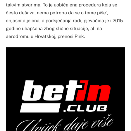
takvim stvarima. To je uobičajena procedura koja se
često dešava, nema potreba da se o tome piše”,
objasnila je ona, a podsjećanja radi, pjevačica je i 2015.
godine uhapšena zbog slične situacije, ali na
aerodromu u Hrvatskoj, prenosi Pink.