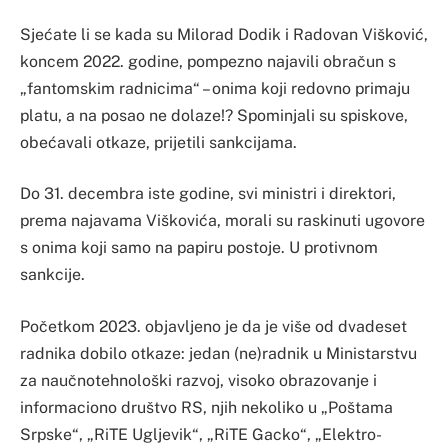
Sjećate li se kada su Milorad Dodik i Radovan Višković,
koncem 2022. godine, pompezno najavili obračun s
„fantomskim radnicima“ – onima koji redovno primaju
platu, a na posao ne dolaze!? Spominjali su spiskove,
obećavali otkaze, prijetili sankcijama.
Do 31. decembra iste godine, svi ministri i direktori,
prema najavama Viškovića, morali su raskinuti ugovore
s onima koji samo na papiru postoje. U protivnom
sankcije.
Početkom 2023. objavljeno je da je više od dvadeset
radnika dobilo otkaze: jedan (ne)radnik u Ministarstvu
za naučnotehnološki razvoj, visoko obrazovanje i
informaciono društvo RS, njih nekoliko u „Poštama
Srpske“, „RiTE Ugljevik“, „RiTE Gacko“, „Elektro-