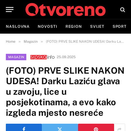
NASLOVNA
NOVOSTI
REGION
SVIJET
SPORT
»
»
Home
Magazin
(FOTO) PRVE SLIKE NAKON UDESA! Darku Laziću glava u zavoju, lice u posjekotinama, a evo kako izgleda mjesto nesreće
25.09.2025
MAGAZIN
(FOTO) PRVE SLIKE NAKON
UDESA! Darku Laziću glava
u zavoju, lice u
posjekotinama, a evo kako
izgleda mjesto nesreće