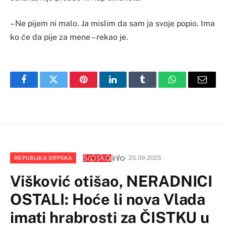
– Ne pijem ni malo. Ja mislim da sam ja svoje popio. Ima
ko će da pije za mene – rekao je.
Facebook
Twitter
Pinterest
LinkedIn
Tumblr
WhatsApp
Email
25.09.2025
REPUBLIKA SRPSKA
Višković otišao, NERADNICI
OSTALI: Hoće li nova Vlada
imati hrabrosti za ČISTKU u