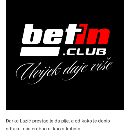
Darko Lazić prestao je da pije, a od kako je donio
odluku, nije probao ni kap alkohola.