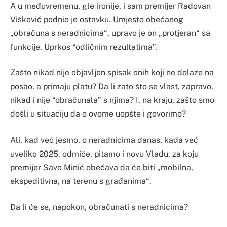
A u međuvremenu, gle ironije, i sam premijer Radovan
Višković podnio je ostavku. Umjesto obećanog
„obračuna s neradnicima“, upravo je on „protjeran“ sa
funkcije. Uprkos “odličnim rezultatima”.
Zašto nikad nije objavljen spisak onih koji ne dolaze na
posao, a primaju platu? Da li zato što se vlast, zapravo,
nikad i nije “obračunala” s njima? I, na kraju, zašto smo
došli u situaciju da o ovome uopšte i govorimo?
Ali, kad već jesmo, o neradnicima danas, kada već
uveliko 2025. odmiče, pitamo i novu Vladu, za koju
premijer Savo Minić obećava da će biti „mobilna,
ekspeditivna, na terenu s građanima“.
Da li će se, napokon, obračunati s neradnicima?