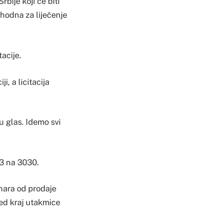
bije koji će biti
hodna za liječenje
acije.
i, a licitacija
u glas. Idemo svi
73 na 3030.
nara od prodaje
red kraj utakmice