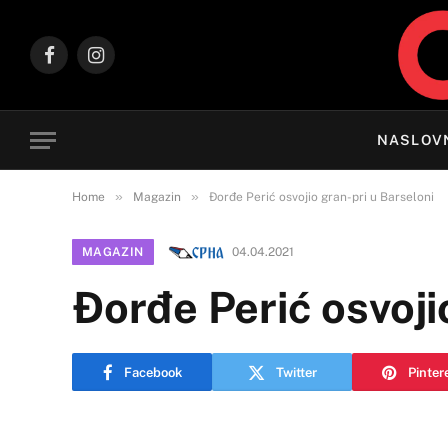
Facebook
Instagram
NASLOV
»
»
Home
Magazin
Đorđe Perić osvojio gran-pri u Barseloni
MAGAZIN
04.04.2021
Đorđe Perić osvoji
Facebook
Twitter
Pinter