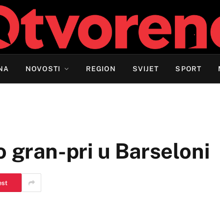
NA
NOVOSTI
REGION
SVIJET
SPORT
o gran-pri u Barseloni
est