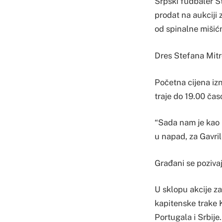
Srpski fudbaler St
prodat na aukciji
od spinalne mišićn
Dres Stefana Mitr
Početna cijena izno
traje do 19.00 čas
“Sada nam je kao 
u napad, za Gavri
Građani se poziva
U sklopu akcije z
kapitenske trake K
Portugala i Srbije.