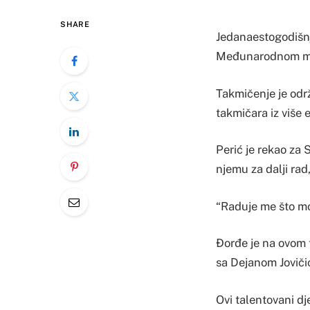
SHARE
Jedanaestogodišnji
Međunarodnom muz
Takmičenje je održ
takmičara iz više 
Perić je rekao za 
njemu za dalji rad,
“Raduje me što mo
Đorđe je na ovom t
sa Dejanom Joviči
Ovi talentovani dj