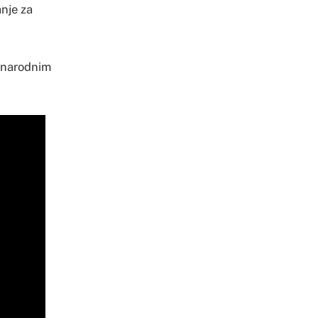
anje za
đunarodnim