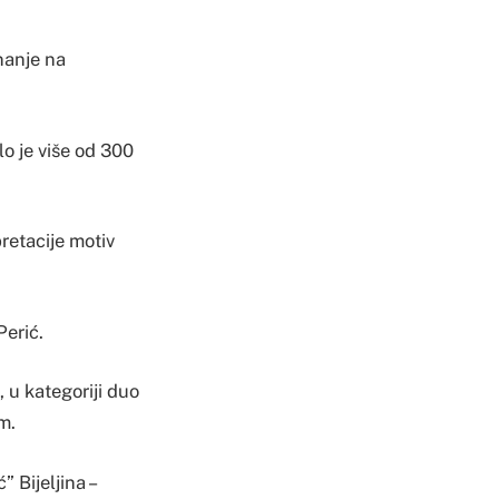
nanje na
lo je više od 300
pretacije motiv
Perić.
 u kategoriji duo
m.
 Bijeljina –