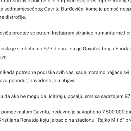
efan Mitrović poklonio je potpisan svoj dres reprezentacije Sr
 za sedmomjesečnog Gavrila Ðurđevića, kome je pomoć neop
e distrofije.
ovića prodaje se putem Instagram stranice humanitarne.licit
sila je simboličnih 973 dinara, što je Gavrilov broj u Fondacij
ova.
nikada potrebna podrška svih vas, sada moramo najjače svi 
lovu pobedu”, navedeno je u objavi.
ju da ako ne mogu da licitiraju, pošalju sms sa sadržajem 9
a pomoć malom Gavrilu, nedavno je sakupljeno 7.500.000 di
ristijana Ronalda koju je bacio na stadionu “Rajko Mitić” p