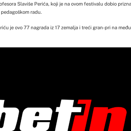
rofesora Slaviše Perića, koji je na ovom festivalu dobio prizn
u pedagoškom radu.
ću je ovo 77 nagrada iz 17 zemalja i treći gran-pri na me