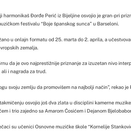
 harmonikaš Đorđe Perić iz Bijeljine osvojio je gran-pri priz
ičkom festivalu “Boje španskog sunca” u Barseloni.
ano u onlajn formatu od 25. marta do 2. aprila, a učestvova
evropskih zemalja.
Srnu da je ovo najprestižnije priznanje za izuzetan nivo inter
 ali i nagrada za trud.
gu svoju zemlju da promovišem na najbolji način”, rekao je 
akmičenju osvojio još dva zlata u disciplini kamerne muzike,
ćem i trio zajedno sa Amarom Ćosićem i Dejanom Bjelobabo
ečaci su učenici Osnovne muzičke škole “Kornelije Stanković”