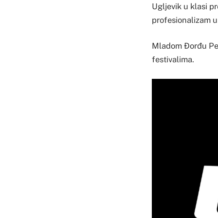
Ugljevik u klasi p
profesionalizam 
Mladom Đorđu Peri
festivalima.