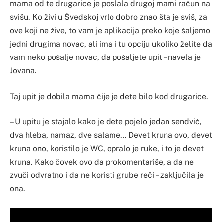
mama od te drugarice je poslala drugoj mami račun na
svišu. Ko živi u Švedskoj vrlo dobro znao šta je sviš, za
ove koji ne žive, to vam je aplikacija preko koje šaljemo
jedni drugima novac, ali ima i tu opciju ukoliko želite da
vam neko pošalje novac, da pošaljete upit – navela je
Jovana.
Taj upit je dobila mama čije je dete bilo kod drugarice.
– U upitu je stajalo kako je dete pojelo jedan sendvič,
dva hleba, namaz, dve salame… Devet kruna ovo, devet
kruna ono, koristilo je WC, opralo je ruke, i to je devet
kruna. Kako čovek ovo da prokomentariše, a da ne
zvuči odvratno i da ne koristi grube reči – zaključila je
ona.