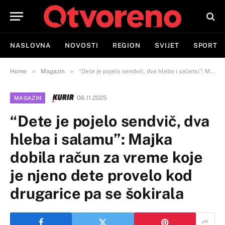
NASLOVNA
NOVOSTI
REGION
SVIJET
SPORT
»
»
Home
Magazin
“Dete je pojelo sendvič, dva hleba i salamu”: Majka dobila račun za vreme koje je njeno dete provelo kod drugarice pa se šokirala
08.11.2025
MAGAZIN
“Dete je pojelo sendvič, dva
hleba i salamu”: Majka
dobila račun za vreme koje
je njeno dete provelo kod
drugarice pa se šokirala