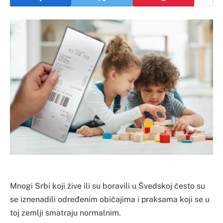
Mnogi Srbi koji žive ili su boravili u Švedskoj često su
se iznenadili određenim običajima i praksama koji se u
toj zemlji smatraju normalnim.