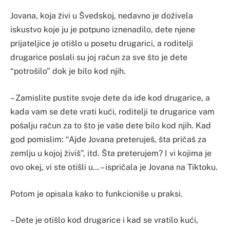
Jovana, koja živi u Švedskoj, nedavno je doživela
iskustvo koje ju je potpuno iznenadilo, dete njene
prijateljice je otišlo u posetu drugarici, a roditelji
drugarice poslali su joj račun za sve što je dete
“potrošilo” dok je bilo kod njih.
– Zamislite pustite svoje dete da ide kod drugarice, a
kada vam se dete vrati kući, roditelji te drugarice vam
pošalju račun za to što je vaše dete bilo kod njih. Kad
god pomislim: “Ajde Jovana preteruješ, šta pričaš za
zemlju u kojoj živiš”, itd. Šta preterujem? I vi kojima je
ovo okej, vi ste otišli u… – ispričala je Jovana na Tiktoku.
Potom je opisala kako to funkcioniše u praksi.
– Dete je otišlo kod drugarice i kad se vratilo kući,