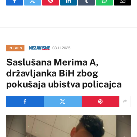
Facebook
Twitter
Pinterest
LinkedIn
Tumblr
WhatsApp
Email
08.11.2025
REGION
Saslušana Merima A,
državljanka BiH zbog
pokušaja ubistva policajca