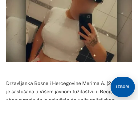
Državljanka Bosne i Hercegovine Merima A. (24) danas
IZBORI
je saslušana u Višem javnom tužilaštvu u Beogradu
zbog sumnje da je pokušala da ubije policijskog
službenika PS Savski venac V.V.
Osumnjičena se na saslušanju branila ćutanjem, a
naredbom o sprovođenju istrage osumnjičenoj se na