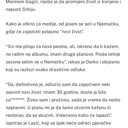
Marinom Gagić, riješio je da promijeni život iz korijena i
napusti Srbiju.
Kako je otkrio za medije, od jeseni se seli u Njemačku,
gdje će započeti potpuno “novi život”.
“Svi me pitaju za nove pesme, ali, iskreno da ti kažem,
ne radim na albumu, imam druge planove. Posle letnje
sezone selim se u Nemačku”, rekao je Darko i objasnio
koji su razlozi ovako drastične odluke:
“Da, definitivno je, odlučio sam da započnem neki
sasvim novi život. Imam 30 godina, dosta je bilo
za********. Živeo sam i proživeo, sada je vreme da nešto
napravim. U planu mi je da tamo otvorim kafanu ili
restoran, da se skućim. Videćemo kako će ispasti”,
ispričao je Lazić, koji se ipak neće odreći pjevačke