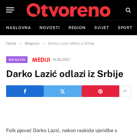
NASLOVNA
NOVOSTI
REGION
SVIJET
SPORT
»
»
Home
Magazin
Darko Lazić odlazi iz Srbije
16.06.2021
MAGAZIN
Darko Lazić odlazi iz Srbije
Folk pjevač Darko Lazić, nakon raskida vjeridbe s