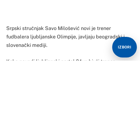
Srpski stručnjak Savo Milošević novi je trener
fudbalera ljubljanske Olimpije, javljaju beogradski i
slovenački mediji.
IZBORI
Kako navodi ljubljanski portal 24ur, bivši trener
Partizana postigao je dogovor o saradnji sa
predsjednikom Olimpije Milanom Mandarićem, što će
uskoro biti i zvanično potvrđeno.
Milošević je Partizan napustio u septembru prošle
godine i od tada je bez angažmana.
Olimpija je sezonu završila na trećem mjestu, iza
šampiona Mure i Maribora, a ovog ljeta će igrati