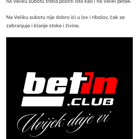
na Veliku subotu treba postiti isto kao i na Veliki petak.
Na Veliku subotu nije dobro ići u lov i ribolov, čak se
zabranjuje i klanje stoke i živine.