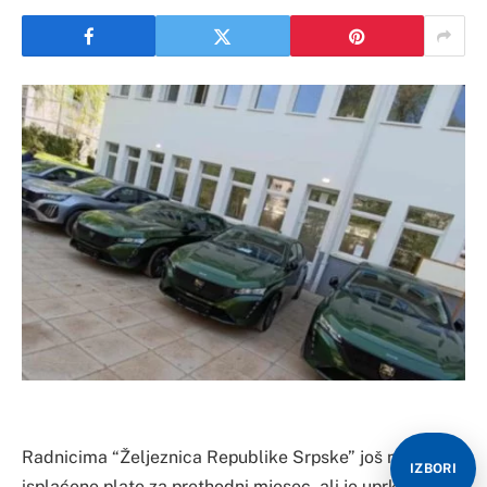
Radnicima “Željeznica Republike Srpske” još nisu
IZBORI
isplaćene plate za prethodni mjesec, ali je uprkos tome