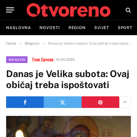
NASLOVNA
NOVOSTI
REGION
SVIJET
SPORT
»
»
Home
Magazin
Danas je Velika subota: Ovaj običaj treba ispoštovati
19.04.2025
MAGAZIN
Danas je Velika subota: Ovaj
običaj treba ispoštovati