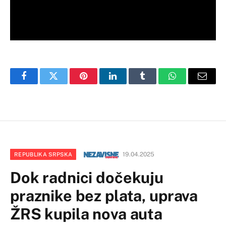
Facebook
Twitter
Pinterest
LinkedIn
Tumblr
WhatsApp
Email
19.04.2025
REPUBLIKA SRPSKA
Dok radnici dočekuju
praznike bez plata, uprava
ŽRS kupila nova auta