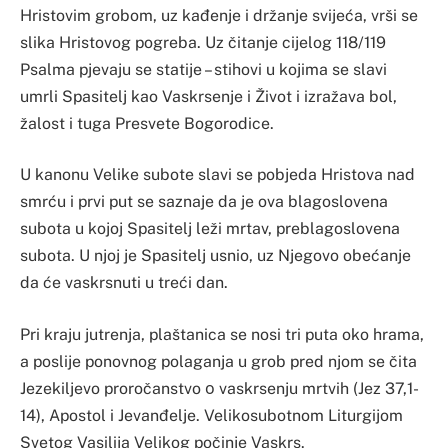
Hristovim grobom, uz kađenje i držanje svijeća, vrši se
slika Hristovog pogreba. Uz čitanje cijelog 118/119
Psalma pjevaju se statije – stihovi u kojima se slavi
umrli Spasitelj kao Vaskrsenje i Život i izražava bol,
žalost i tuga Presvete Bogorodice.
U kanonu Velike subote slavi se pobjeda Hristova nad
smrću i prvi put se saznaje da je ova blagoslovena
subota u kojoj Spasitelj leži mrtav, preblagoslovena
subota. U njoj je Spasitelj usnio, uz Njegovo obećanje
da će vaskrsnuti u treći dan.
Pri kraju jutrenja, plaštanica se nosi tri puta oko hrama,
a poslije ponovnog polaganja u grob pred njom se čita
Jezekiljevo proročanstvo ο vaskrsenju mrtvih (Jez 37,1-
14), Apostol i Jevanđelje. Velikosubotnom Liturgijom
Svetog Vasilija Velikog počinje Vaskrs.