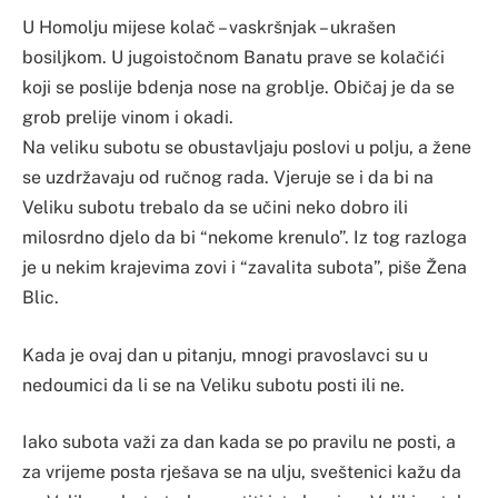
U Homolju mijese kolač – vaskršnjak – ukrašen
bosiljkom. U jugoistočnom Banatu prave se kolačići
koji se poslije bdenja nose na groblje. Običaj je da se
grob prelije vinom i okadi.
Na veliku subotu se obustavljaju poslovi u polju, a žene
se uzdržavaju od ručnog rada. Vjeruje se i da bi na
Veliku subotu trebalo da se učini neko dobro ili
milosrdno djelo da bi “nekome krenulo”. Iz tog razloga
je u nekim krajevima zovi i “zavalita subota”, piše Žena
Blic.
Kada je ovaj dan u pitanju, mnogi pravoslavci su u
nedoumici da li se na Veliku subotu posti ili ne.
Iako subota važi za dan kada se po pravilu ne posti, a
za vrijeme posta rješava se na ulju, sveštenici kažu da