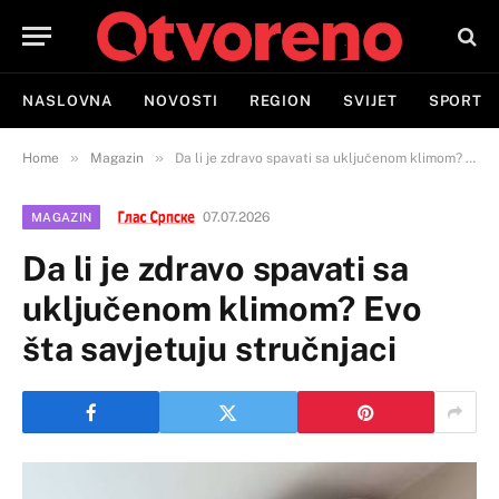
NASLOVNA
NOVOSTI
REGION
SVIJET
SPORT
»
»
Home
Magazin
Da li je zdravo spavati sa uključenom klimom? Evo šta savjetuju stručnjaci
07.07.2026
MAGAZIN
Da li je zdravo spavati sa
uključenom klimom? Evo
šta savjetuju stručnjaci