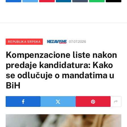
Facebook
Twitter
Pinterest
LinkedIn
Tumblr
WhatsApp
Email
07.07.2026
REPUBLIKA SRPSKA
Kompenzacione liste nakon
predaje kandidatura: Kako
se odlučuje o mandatima u
BiH