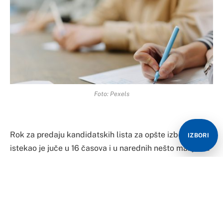
Foto: Pexels
Rok za predaju kandidatskih lista za opšte izbore
IZBORI
istekao je juče u 16 časova i u narednih nešto manje od
mjesec dana političke partije treba da dostave
Centralnoj izbornoj komisiji BiH i imena kandidata za
kompenzacione liste, a za koje je borba za mjesto
daleko nemilosrdnija nego za mjesto na „običnoj“
kandidatskoj listi.