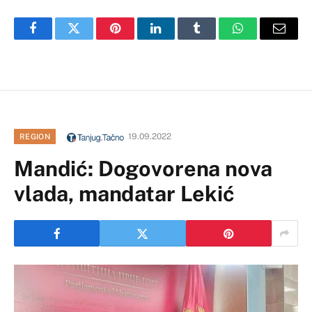
Facebook
Twitter
Pinterest
LinkedIn
Tumblr
WhatsApp
Email
19.09.2022
REGION
Mandić: Dogovorena nova
vlada, mandatar Lekić