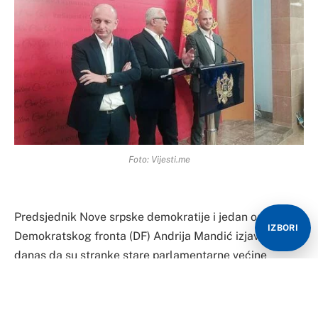
Foto: Vijesti.me
Predsjednik Nove srpske demokratije i jedan od lidera
IZBORI
Demokratskog fronta (DF) Andrija Mandić izjavio je
danas da su stranke stare parlamentarne većine
dogovorile da formiraju novu Vladu Crne Gore, a da
mandatar bude Miodrag Lekić.