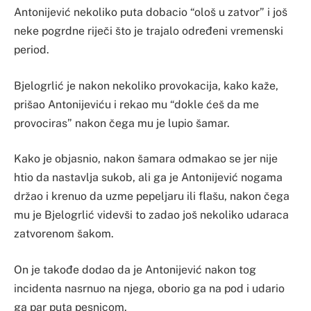
Antonijević nekoliko puta dobacio “ološ u zatvor” i još
neke pogrdne riječi što je trajalo određeni vremenski
period.
Bjelogrlić je nakon nekoliko provokacija, kako kaže,
prišao Antonijeviću i rekao mu “dokle ćeš da me
provociras” nakon čega mu je lupio šamar.
Kako je objasnio, nakon šamara odmakao se jer nije
htio da nastavlja sukob, ali ga je Antonijević nogama
držao i krenuo da uzme pepeljaru ili flašu, nakon čega
mu je Bjelogrlić videvši to zadao još nekoliko udaraca
zatvorenom šakom.
On je takođe dodao da je Antonijević nakon tog
incidenta nasrnuo na njega, oborio ga na pod i udario
ga par puta pesnicom.