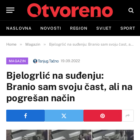
NASLOVNA
NOVOSTI
REGION
SVIJET
SPORT
»
»
Home
Magazin
Bjelogrlić na suđenju: Branio sam svoju čast, ali na pogrešan način
19.09.2022
MAGAZIN
Bjelogrlić na suđenju:
Branio sam svoju čast, ali na
pogrešan način