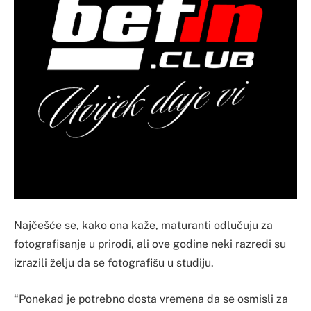
Najčešće se, kako ona kaže, maturanti odlučuju za
fotografisanje u prirodi, ali ove godine neki razredi su
izrazili želju da se fotografišu u studiju.
“Ponekad je potrebno dosta vremena da se osmisli za