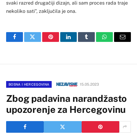
svaki razred drugačiji dizajn, ali sam proces rada traje
nekoliko sati”, zaključila je ona.
Facebook
Twitter
Pinterest
LinkedIn
Tumblr
WhatsApp
Email
15.05.2023
BOSNA I HERCEGOVINA
Zbog padavina narandžasto
upozorenje za Hercegovinu