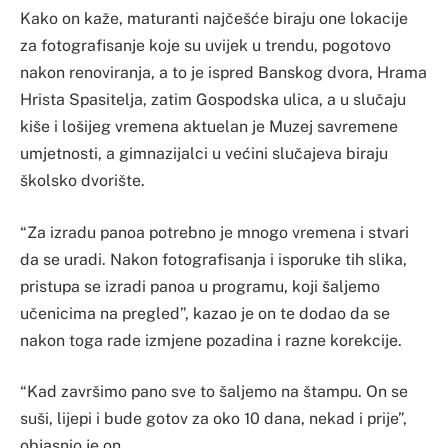
Kako on kaže, maturanti najčešće biraju one lokacije
za fotografisanje koje su uvijek u trendu, pogotovo
nakon renoviranja, a to je ispred Banskog dvora, Hrama
Hrista Spasitelja, zatim Gospodska ulica, a u slučaju
kiše i lošijeg vremena aktuelan je Muzej savremene
umjetnosti, a gimnazijalci u većini slučajeva biraju
školsko dvorište.
“Za izradu panoa potrebno je mnogo vremena i stvari
da se uradi. Nakon fotografisanja i isporuke tih slika,
pristupa se izradi panoa u programu, koji šaljemo
učenicima na pregled”, kazao je on te dodao da se
nakon toga rade izmjene pozadina i razne korekcije.
“Kad završimo pano sve to šaljemo na štampu. On se
suši, lijepi i bude gotov za oko 10 dana, nekad i prije”,
objasnio je on.