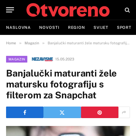
NASLOVNA
NOVOSTI
REGION
SVIJET
SPORT
»
»
Home
Magazin
Banjalučki maturanti žele matursku fotografiju s filterom za Snapchat
15.05.2023
MAGAZIN
Banjalučki maturanti žele
matursku fotografiju s
filterom za Snapchat