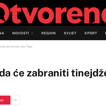
NA
NOVOSTI
REGION
SVIJET
SPORT
erima da koriste You Tube
 da će zabraniti tinejd
est