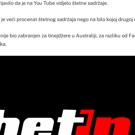
ijavilo da je na You Tube vidjelo štetne sadržaje.
 je veći procenat štetnog sadržaja nego na bilo kojoj drugoj
ije bio zabranjen za tinejdžere u Australiji, za razliku od F
ka.