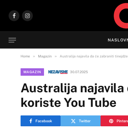
Facebook
Instagram
NASLOV
»
»
Home
Magazin
Australija najavila da će zabraniti tinejdž
MAGAZIN
30.07.2025
Australija najavila
koriste You Tube
Facebook
Twitter
Pinter