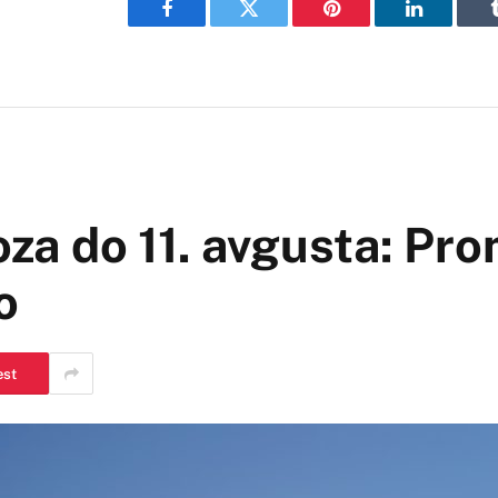
Facebook
Twitter
Pinterest
LinkedIn
a do 11. avgusta: Pro
o
est