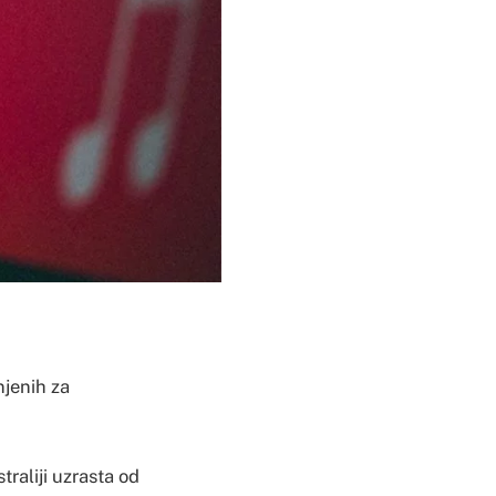
njenih za
traliji uzrasta od