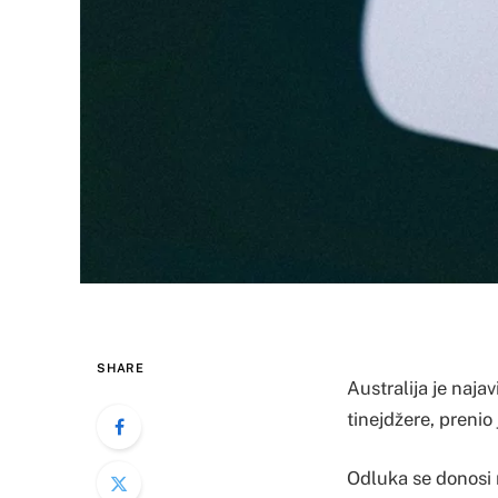
SHARE
Australija je naja
tinejdžere, prenio
Odluka se donosi n