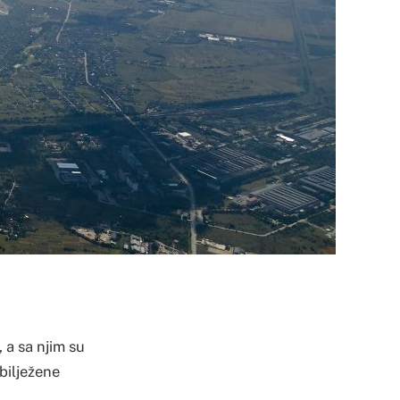
 a sa njim su
 bilježene