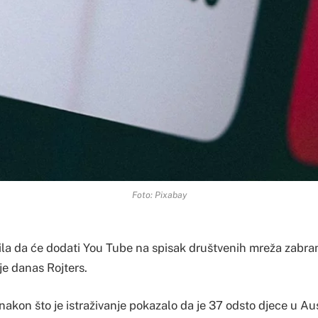
Foto: Pixabay
vila da će dodati You Tube na spisak društvenih mreža zabra
 je danas Rojters.
akon što je istraživanje pokazalo da je 37 odsto djece u Aus