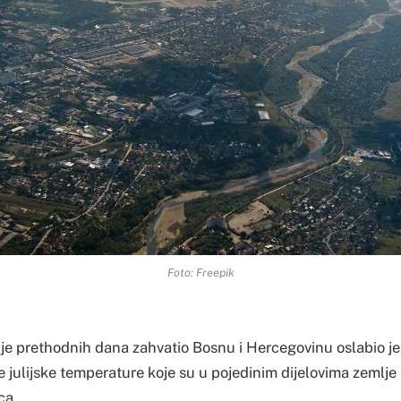
Foto: Freepik
i je prethodnih dana zahvatio Bosnu i Hercegovinu oslabio je,
e julijske temperature koje su u pojedinim dijelovima zemlje
ca.