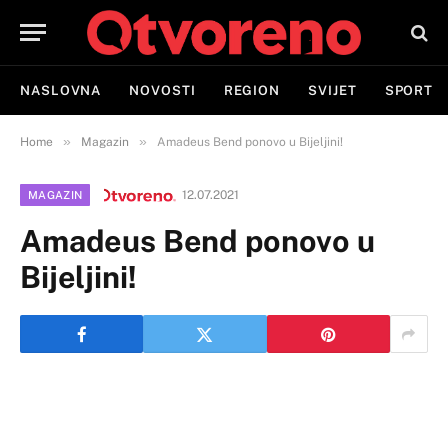
NASLOVNA
NOVOSTI
REGION
SVIJET
SPORT
»
»
Home
Magazin
Amadeus Bend ponovo u Bijeljini!
12.07.2021
MAGAZIN
Amadeus Bend ponovo u
Bijeljini!