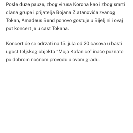
Posle duže pauze, zbog virusa Korona kao i zbog smrti
člana grupe i prijatelja Bojana Zlatanovića zvanog
Tokan, Amadeus Bend ponovo gostuje u Bijeljini i ovaj
put koncert je u čast Tokana.
Koncert će se održati na 15. jula od 20 časova u bašti
ugostiteljskog objekta “Moja Kafanice” inače poznate
po dobrom noćnom provodu u ovom gradu.