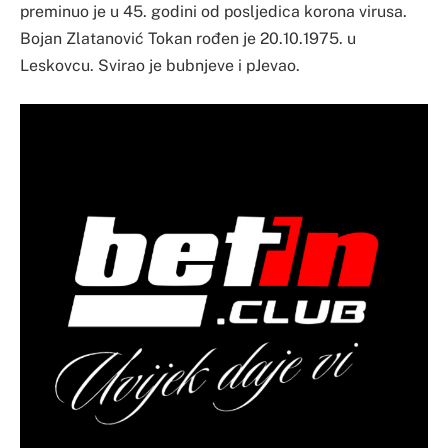
preminuo je u 45. godini od posljedica korona virusa.
Bojan Zlatanović Tokan rođen je 20.10.1975. u
Leskovcu. Svirao je bubnjeve i pJevao.