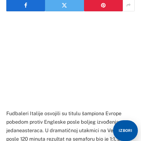
Fudbaleri Italije osvojili su titulu šampiona Evrope
pobedom protiv Engleske posle boljeg izvođenja
jedaneasteraca. U dramatičnoj utakmici na Vembliju
IZBORI
posle 120 minuta rezultat na semaforu bio je 1:1, a