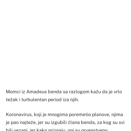
Momci iz Amadeus benda sa razlogom kažu da je vrlo
težak i turbulentan period iza njih.
Koronavirus, koji je mnogima poremetio planove, njima
je pao najteže, jer su izgubili člana benda, za kog su svi
bili vezani, jer kako priznaju, oni su prvenstveno