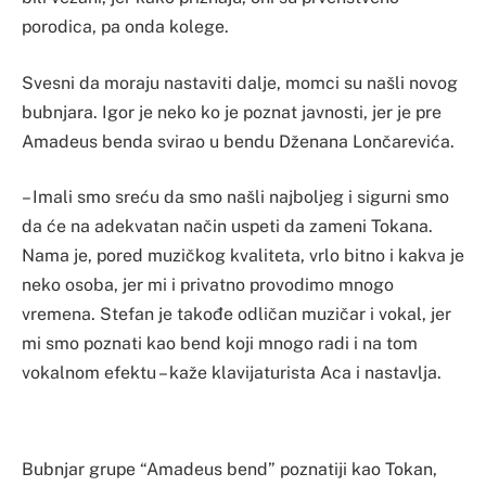
porodica, pa onda kolege.
Svesni da moraju nastaviti dalje, momci su našli novog
bubnjara. Igor je neko ko je poznat javnosti, jer je pre
Amadeus benda svirao u bendu Dženana Lončarevića.
– Imali smo sreću da smo našli najboljeg i sigurni smo
da će na adekvatan način uspeti da zameni Tokana.
Nama je, pored muzičkog kvaliteta, vrlo bitno i kakva je
neko osoba, jer mi i privatno provodimo mnogo
vremena. Stefan je takođe odličan muzičar i vokal, jer
mi smo poznati kao bend koji mnogo radi i na tom
vokalnom efektu – kaže klavijaturista Aca i nastavlja.
Bubnjar grupe “Amadeus bend” poznatiji kao Tokan,