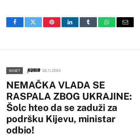
Facebook
Twitter
Pinterest
LinkedIn
Tumblr
WhatsApp
Email
08.11.2024
SVIJET
NEMAČKA VLADA SE
RASPALA ZBOG UKRAJINE:
Šolc hteo da se zaduži za
podršku Kijevu, ministar
odbio!