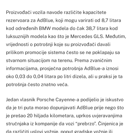
Proizvođači vozila navode različite kapacitete
rezervoara za AdBlue, koji mogu varirati od 8,7 litara
kod određenih BMW modela do čak 38,7 litara kod
luksuznijih modela kao što je Mercedes GLS. Međutim,
vrijednosti o potrošnji koje su proizvođači davali
prilikom promocije sistema često se ne poklapaju sa
stvarnom situacijom na terenu. Prema zvaničnim
informacijama, prosječna potrošnja AdBlue-a iznosi
oko 0,03 do 0,04 litara po litri dizela, ali u praksi je ta
potrošnja često znatno veća.
Jedan vlasnik Porsche Cayenne-a podijelio je iskustvo
da je tri puta morao dopunjavati AdBlue prije nego što
je prešao 20 hiljada kilometara, uprkos uvjeravanjima
stručnjaka iz kompanije da vozi “prebrzo”. Činjenica je
da različiti uslovi vožnje, poput gradske vožnje ili