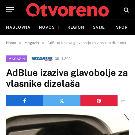
NASLOVNA
NOVOSTI
REGION
SVIJET
SPORT
»
»
Home
Magazin
AdBlue izaziva glavobolje za vlasnike dizelaša
09.11.2024
MAGAZIN
AdBlue izaziva glavobolje za
vlasnike dizelaša