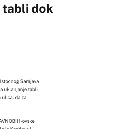
tabli dok
 Istočnog Sarajeva
a uklanjanje tabli
 ulica, da za
e ZAVNOBIH-ovske
la je Karićeva i