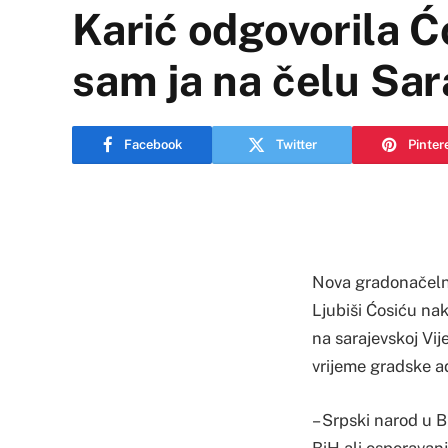
Karić odgovorila 
sam ja na čelu Sar
Facebook
Twitter
Pinter
Nova gradonačelni
Ljubiši Ćosiću nak
na sarajevskoj Vije
vrijeme gradske ad
– Srpski narod u 
BiH ali osporavanje