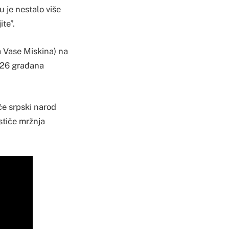
 je nestalo više
te”.
ca Vase Miskina) na
i 26 građana
če srpski narod
dstiče mržnja