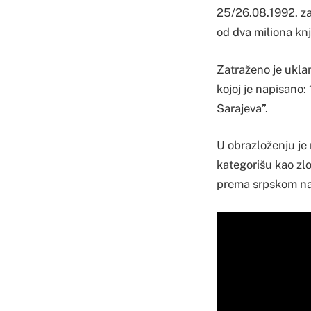
25/26.08.1992. zap
od dva miliona knj
Zatraženo je uklan
kojoj je napisano:
Sarajeva”.
U obrazloženju je
kategorišu kao zlo
prema srpskom nar