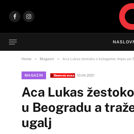
Facebook
Instagram
NASLOV
»
»
Home
Magazin
Aca Lukas žestoko o kolegama: Imjau po 5
MAGAZIN
10.04.2021
Aca Lukas žestoko
u Beogradu a traže
ugalj