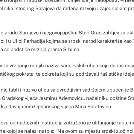
lnika Istočnog Sarajeva da radena razvoju i zajedničkim pr
io gradu Sarajevo i njegovoj opštini Stari Grad zahtjev za ukl
ci i u Ulici Ferhadija kojima se srpski narod karakteriše kao 
ima se podstiče mržnja prema Srbima.
v za vraćanje ranijih naziva sarajevskih ulica koje danas no
tičkog pokreta, te pokreta koji su podržavali fašističke ideje
nje tabli i naziva ulica sa uvredljivim sadržajem upućen je B
Gradskog vijeća Jasminu Ademoviću, načelniku opštine Sta
edsjedavajućem Opštinskog vijeća Mirzi Balatoviću.
evu od nadležnih institucija zatraženo je uklanjanje table 
i na kojoj se nalazi natpis: “Na ovom su mjestu srpski zločinci