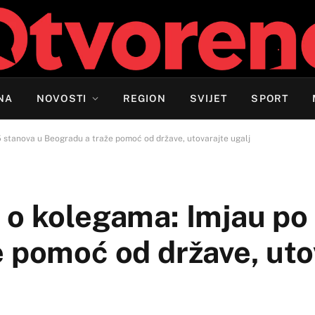
NA
NOVOSTI
REGION
SVIJET
SPORT
 stanova u Beogradu a traže pomoć od države, utovarajte ugalj
 o kolegama: Imjau po
 pomoć od države, uto