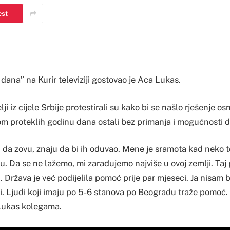
est
e dana” na Kurir televiziji gostovao je Aca Lukas.
lji iz cijele Srbije protestirali su kako bi se našlo rješenje o
kom proteklih godinu dana ostali bez primanja i mogućnosti d
i da zovu, znaju da bi ih oduvao. Mene je sramota kad neko 
cu. Da se ne lažemo, mi zarađujemo najviše u ovoj zemlji. Taj
. Država je već podijelila pomoć prije par mjeseci. Ja nisam bi
upi. Ljudi koji imaju po 5-6 stanova po Beogradu traže pomoć.
 Lukas kolegama.