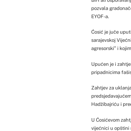
pozvala gradonače
EYOF-a.
Ćosić je juče uput
sarajevskoj Vijećni
agresorski” i koj
Upućen je i zahtje
pripadnicima fašis
Zahtjev za uklanja
predsjedavajućem 
Hadžibajriću i pr
U Ćosićevom zahtj
vijećnici u opštin