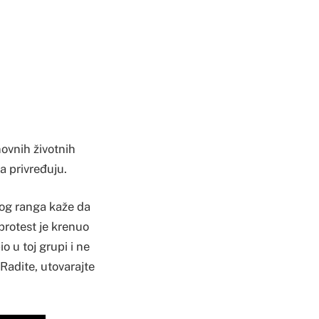
snovnih životnih
a privređuju.
tog ranga kaže da
 protest je krenuo
o u toj grupi i ne
 Radite, utovarajte