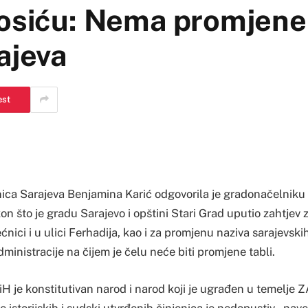
Ćosiću: Nema promjene 
ajeva
est
ca Sarajeva Benjamina Karić odgovorila je gradonačelniku
on što je gradu Sarajevo i opštini Stari Grad uputio zahtjev z
ćnici i u ulici Ferhadija, kao i za promjenu naziva sarajevskih
ministracije na čijem je čelu neće biti promjene tabli.
BiH je konstitutivan narod i narod koji je ugrađen u temelj
 istorijskih i sudski utvrđenih činjenica je nedopustiv – nave