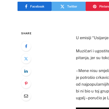
Facebook
Twitter
Pinter
SHARE
U emisiji “Usijanj
Muzičari i ugostite
pitanja, jer su to
– Mene nisu smjel
je potrošio crkavi
od najpopularnijih
bi ni bio u toj gr
ugalj – poručio je