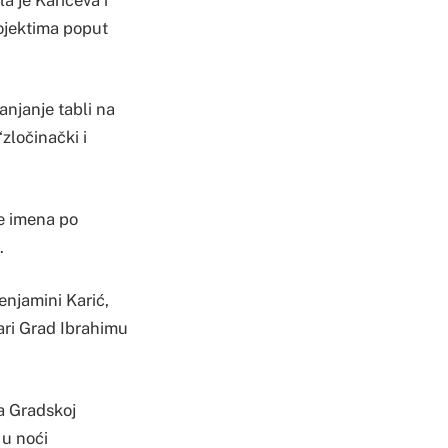
ojektima poput
anjanje tabli na
“zločinački i
se imena po
.
enjamini Karić,
ri Grad Ibrahimu
na Gradskoj
 u noći