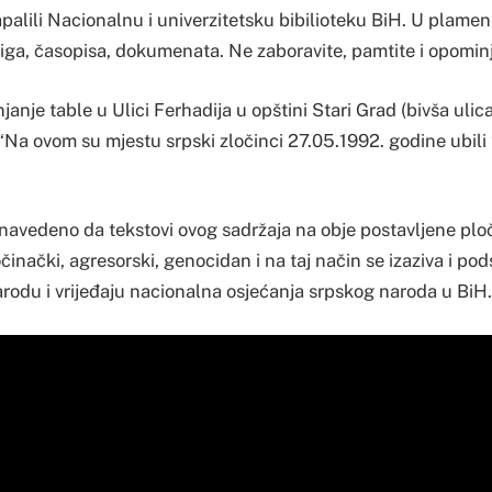
alili Nacionalnu i univerzitetsku bibilioteku BiH. U plamenu
iga, časopisa, dokumenata. Ne zaboravite, pamtite i opominji
janje table u Ulici Ferhadija u opštini Stari Grad (bivša uli
 “Na ovom su mjestu srpski zločinci 27.05.1992. godine ubil
 navedeno da tekstovi ovog sadržaja na obje postavljene plo
činački, agresorski, genocidan i na taj način se izaziva i po
odu i vrijeđaju nacionalna osjećanja srpskog naroda u BiH.