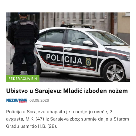
FEDERACIJA BIH
Ubistvo u Sarajevu: Mladić izboden nožem
03.08.2026
Policija u Sarajevu uhapsila je u nedjelju uveče, 2.
avgusta, M.K. (47) iz Sarajeva zbog sumnje da je u Starom
Gradu usmrtio H.B. (28).