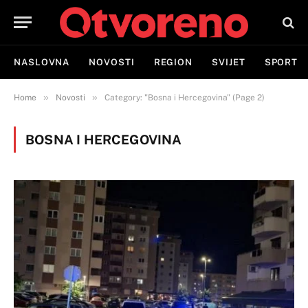
NASLOVNA
NOVOSTI
REGION
SVIJET
SPORT
»
»
Home
Novosti
Category: "Bosna i Hercegovina" (Page 2)
BOSNA I HERCEGOVINA