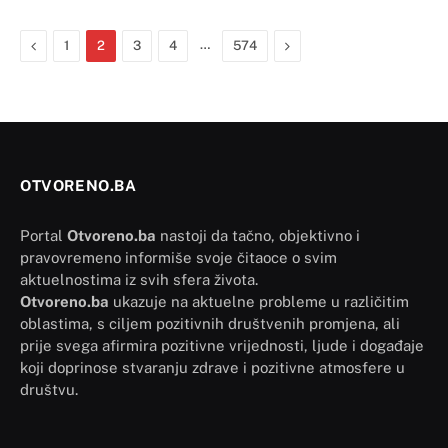
Previous
…
Next
1
2
3
4
574
OTVORENO.BA
Portal
Otvoreno.ba
nastoji da tačno, objektivno i
pravovremeno informiše svoje čitaoce o svim
aktuelnostima iz svih sfera života.
Otvoreno.ba
ukazuje na aktuelne probleme u različitim
oblastima, s ciljem pozitivnih društvenih promjena, ali
prije svega afirmira pozitivne vrijednosti, ljude i događaje
koji doprinose stvaranju zdrave i pozitivne atmosfere u
društvu.