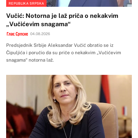
REPUBLIKA SRPSKA
Vučić: Notorna je laž priča o nekakvim
„Vučićevim snagama“
04.08.2026
Predsjednik Srbije Aleksandar Vučić obratio se iz
Čipuljića i poručio da su priče o nekakvim „Vučićevim
snagama“ notorna laž.