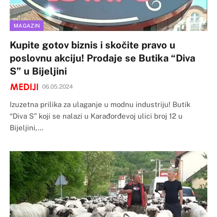
MAGAZIN
Kupite gotov biznis i skočite pravo u
poslovnu akciju! Prodaje se Butika “Diva
S” u Bijeljini
06.05.2024
Izuzetna prilika za ulaganje u modnu industriju! Butik
“Diva S” koji se nalazi u Karađorđevoj ulici broj 12 u
Bijeljini,…