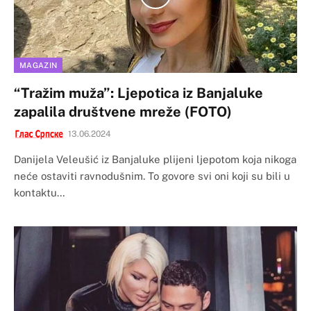
MAGAZIN
“Tražim muža”: Ljepotica iz Banjaluke
zapalila društvene mreže (FOTO)
13.06.2024
Danijela Veleušić iz Banjaluke plijeni ljepotom koja nikoga
neće ostaviti ravnodušnim. To govore svi oni koji su bili u
kontaktu…