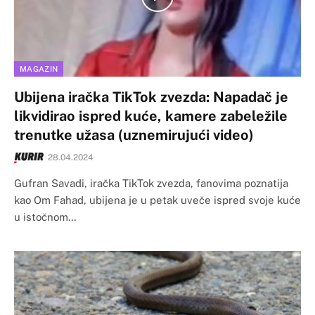
MAGAZIN
Ubijena iračka TikTok zvezda: Napadač je
likvidirao ispred kuće, kamere zabeležile
trenutke užasa (uznemirujući video)
28.04.2024
Gufran Savadi, iračka TikTok zvezda, fanovima poznatija
kao Om Fahad, ubijena je u petak uveče ispred svoje kuće
u istočnom…