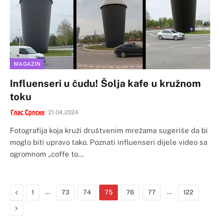
MAGAZIN
Influenseri u čudu! Šolja kafe u kružnom
toku
21.04.2024
Fotografija koja kruži društvenim mrežama sugeriše da bi
moglo biti upravo tako. Poznati influenseri dijele video sa
ogromnom „coffe to…
Previous
…
…
1
73
74
75
76
77
122
Next