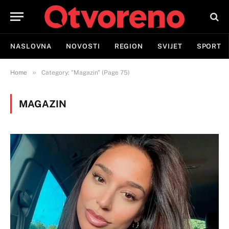
NASLOVNA
NOVOSTI
REGION
SVIJET
SPORT
»
Home
Category: "Magazin" (Page 75)
MAGAZIN