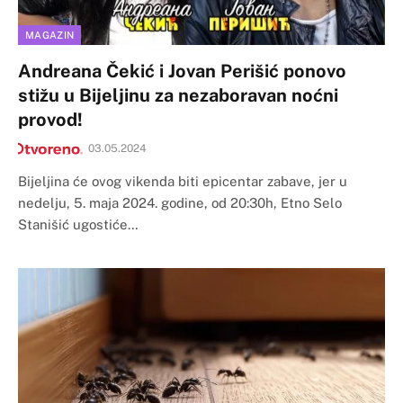
MAGAZIN
Andreana Čekić i Jovan Perišić ponovo
stižu u Bijeljinu za nezaboravan noćni
provod!
03.05.2024
Bijeljina će ovog vikenda biti epicentar zabave, jer u
nedelju, 5. maja 2024. godine, od 20:30h, Etno Selo
Stanišić ugostiće…