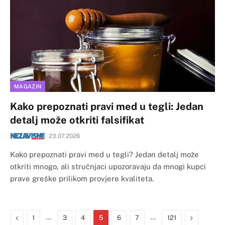
MAGAZIN
Kako prepoznati pravi med u tegli: Jedan
detalj može otkriti falsifikat
23.07.2026
Kako prepoznati pravi med u tegli? Jedan detalj može
otkriti mnogo, ali stručnjaci upozoravaju da mnogi kupci
prave greške prilikom provjere kvaliteta.
Previous
…
…
Next
1
3
4
5
6
7
121