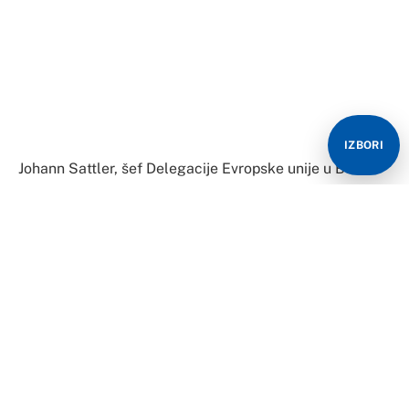
IZBORI
Johann Sattler, šef Delegacije Evropske unije u Bosni i
Hercegovini, u Banjaluci je istakao da Bosna i
Hercegovina treba težiti smanjenju prisustva
međunarodne zajednice, budući da je aktuelni obim
prisustva nekompatibilan sa članstvom u Evropskoj
uniji.
“Vidjeli smo prijedlog kandidature koju je iskazala
Njemačka, što je pozitivan signal. Pozdravljamo
indikaciju jednog snažog angažmana Njemačke, kao