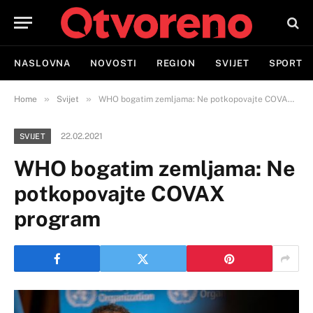
NASLOVNA
NOVOSTI
REGION
SVIJET
SPORT
»
»
Home
Svijet
WHO bogatim zemljama: Ne potkopovajte COVAX program
22.02.2021
SVIJET
WHO bogatim zemljama: Ne
potkopovajte COVAX
program