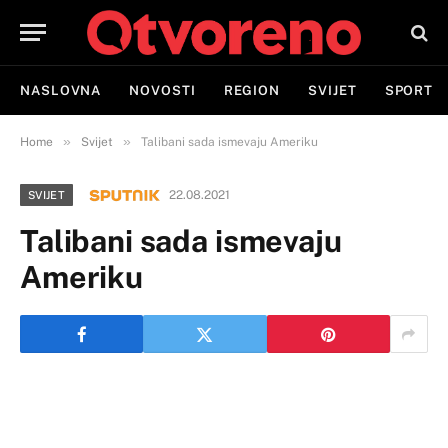
NASLOVNA
NOVOSTI
REGION
SVIJET
SPORT
»
»
Home
Svijet
Talibani sada ismevaju Ameriku
22.08.2021
SVIJET
Talibani sada ismevaju
Ameriku