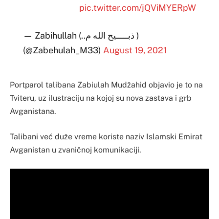
pic.twitter.com/jQViMYERpW
— Zabihullah (..ذبـــــیح الله م )
(@Zabehulah_M33)
August 19, 2021
Portparol talibana Zabiulah Mudžahid objavio je to na
Tviteru, uz ilustraciju na kojoj su nova zastava i grb
Avganistana.
Talibani već duže vreme koriste naziv Islamski Emirat
Avganistan u zvaničnoj komunikaciji.