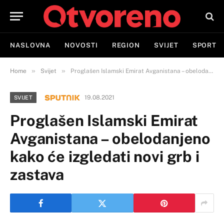
NASLOVNA
NOVOSTI
REGION
SVIJET
SPORT
»
»
Home
Svijet
Proglašen Islamski Emirat Avganistana – obelodanjeno kako će izgledati novi grb i zastava
19.08.2021
SVIJET
Proglašen Islamski Emirat
Avganistana – obelodanjeno
kako će izgledati novi grb i
zastava