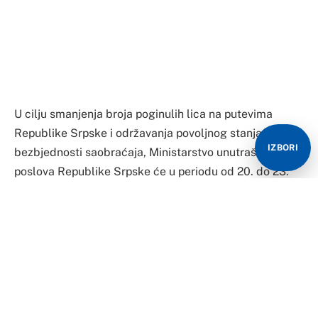
U cilju smanjenja broja poginulih lica na putevima
Republike Srpske i održavanja povoljnog stanja
IZBORI
bezbjednosti saobraćaja, Ministarstvo unutrašnjih
poslova Republike Srpske će u periodu od 20. do 23.
avgusta realizovati republičku akciju kontrole vozača
pod dejstvom alkohola, opojnih droga ili psihoaktivnih
lijekova.
Navedena akcija se sprovodi u okviru preventivno –
represivne kampanje „Vozi oprezno, putuj bezbjedno“,
saopšteno je iz Ministarstva unutrašnjih poslova RS.