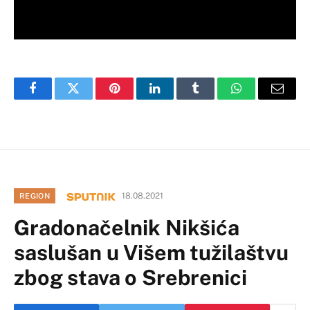
Facebook
Twitter
Pinterest
LinkedIn
Tumblr
WhatsApp
Email
18.08.2021
REGION
Gradonačelnik Nikšića
saslušan u Višem tužilaštvu
zbog stava o Srebrenici