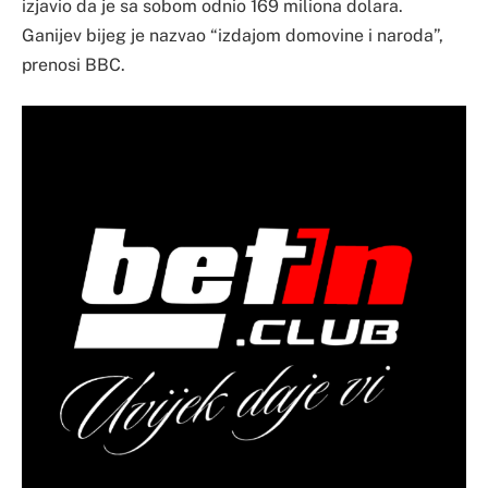
izjavio da je sa sobom odnio 169 miliona dolara.
Ganijev bijeg je nazvao “izdajom domovine i naroda”,
prenosi BBC.