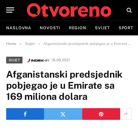
NASLOVNA
NOVOSTI
REGION
SVIJET
SPORT
»
»
Home
Svijet
Afganistanski predsjednik pobjegao je u Emirate sa 169 miliona dolara
18.08.2021
SVIJET
Afganistanski predsjednik
pobjegao je u Emirate sa
169 miliona dolara